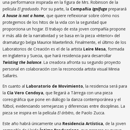
una performance inspirada en la figura de Mrs. Robinson de la
película
El graduado
. Por su parte, la
Compañia
Ignífuga
preparará
A house is not a home
, que quiere reflexionar sobre cómo nos
protegemos de los hitos de la vida con la seguridad que
proporciona un hogar. El trabajo de esta joven compañía propone
ir más allá de la narratividad y se basa en la pieza «Interior» del
dramaturgo belga Maurice Maeterlinck. Finalmente, el último de los
Laboratorios de Creación es el de la artista
Leire Mesa
, formada
en Inglaterra y Suecia, que hará residencia para desarrollar
Twisting the balance
. La creadora afronta su segundo proyecto
personal en colaboración con la reconocida artista visual Mireia
Sallarès.
En cuanto al
Laboratorio de Movimiento
, la residencia será para
la
Cía Vero
Cendoya
, que llegará a Tàrrega con una pieza
coreográfica que pone en diálogo la danza contemporánea y el
fútbol, evidenciando semejanzas y diferencias entre disciplinas. La
pieza se inspira en la película
El árbitro
, de Paolo Zucca.
Este año habrá únicamente una
Residencia Artística
, de la joven