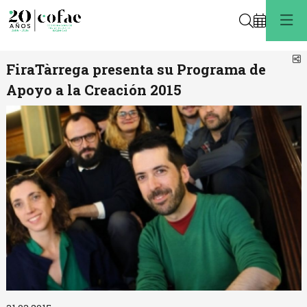
Buscar
C
FiraTàrrega presenta su Programa de
Apoyo a la Creación 2015
Diapositiva 1 de 1