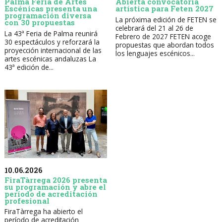
Palma Feria de Artes
Abierta convocatoria
Escénicas presenta una
artística para Feten 2027
programación diversa
La próxima edición de FETEN se
con 30 propuestas
celebrará del 21 al 26 de
La 43ª Feria de Palma reunirá
Febrero de 2027 FETEN acoge
30 espectáculos y reforzará la
propuestas que abordan todos
proyección internacional de las
los lenguajes escénicos...
artes escénicas andaluzas La
43ª edición de...
10.06.2026
FiraTàrrega 2026 presenta
su programación y abre el
período de acreditación
profesional
FiraTàrrega ha abierto el
período de acreditación