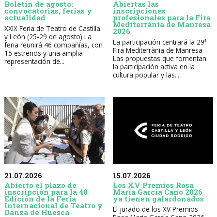
Boletín de agosto:
Abiertas las
convocatorias, ferias y
inscripciones
actualidad
profesionales para la Fira
Mediterrània de Manresa
XXIX Feria de Teatro de Castilla
2026
y León (25-29 de agosto) La
La participación centrará la 29ª
feria reunirá 46 compañías, con
Fira Mediterrània de Manresa
15 estrenos y una amplia
Las propuestas que fomentan
representación de...
la participación activa en la
cultura popular y las...
21.07.2026
15.07.2026
Abierto el plazo de
Los XV Premios Rosa
inscripción para la 40
María García Cano 2026
Edición de la Feria
ya tienen galardonados
Internacional de Teatro y
El jurado de los XV Premios
Danza de Huesca