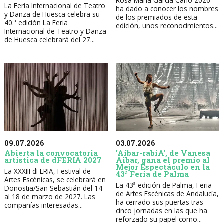
Rosa María García Cano 2026
La Feria Internacional de Teatro
ha dado a conocer los nombres
y Danza de Huesca celebra su
de los premiados de esta
40.ª edición La Feria
edición, unos reconocimientos...
Internacional de Teatro y Danza
de Huesca celebrará del 27...
09.07.2026
03.07.2026
Abierta la convocatoria
'Aibar-rabiA', de Vanesa
artística de dFERIA 2027
Aibar, gana el premio al
Mejor Espectáculo en la
La XXXIII dFERIA, Festival de
43ª Feria de Palma
Artes Escénicas, se celebrará en
La 43ª edición de Palma, Feria
Donostia/San Sebastián del 14
de Artes Escénicas de Andalucía,
al 18 de marzo de 2027. Las
ha cerrado sus puertas tras
compañías interesadas...
cinco jornadas en las que ha
reforzado su papel como...