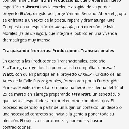
compañía de Lleida
Íntims Produccions
, que prepara su nuevo
espectáculo
Wasted
tras la excelente acogida de su primer
proyecto
El lloc,
dirigido por Jorge-Yamam Serrano. Ahora el grupo
se enfrenta a un texto de la poeta, rapera y dramaturga Kate
Tempest en un espectáculo
site-specific
, con dirección de Iván
Morales (
Sé de un lugar
), que integra el público en una vivencia
dramatúrgica muy intensa.
Traspasando fronteras: Producciones Transnacionales
En cuanto a las Producciones Transnacionales, este año
FiraTàrrega acoge dos. La primera es la compañía francesa
1
Watt
, con quien participa en el proyecto
CARRER
- Circuito de las
Artes de la Calle Euroregionales, fomentado por la Eurorregión
Pirineos Mediterráneo. La compañía ha hecho residencia del 16 al
25 de marzo en Tàrrega preparando
Free Watt,
un espectáculo
que invita al espectador a mirar el entorno con otros ojos. El
proceso es sencillo: a partir de un lugar, un contexto, un deseo o
una necesidad concretos se invita a la gente a poner toda su
atención. El objetivo es profundizar, aprender y buscar
contradicciones.