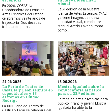
escénicas
su nueva identidad
visual
En 2026, COFAE, la
La XI edición de la Muestra
Coordinadora de Ferias de
Ibérica de Artes Escénicas (MAE)
Artes Escénicas del Estado,
ya tiene imagen. La nueva
celebramos veinte años de
identidad visual, creada por
trayectoria. Dos décadas
Manuel Acedo Lavado, toma
trabajando para...
como...
24.06.2026
18.06.2026
La Feria de Teatro de
Mostra Igualada abre la
Castilla y León reunirá 46
convocatoria artística
espectáculos y 15
para su 38.ª edición
estrenos en Ciudad
La feria de artes escénicas para
Rodrigo
público infantil y juvenil Mostra
La XXIX Feria de Teatro de
Igualada ha abierto la
Castilla y León se celebrará del