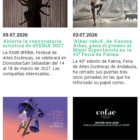
09.07.2026
03.07.2026
Abierta la convocatoria
'Aibar-rabiA', de Vanesa
artística de dFERIA 2027
Aibar, gana el premio al
Mejor Espectáculo en la
La XXXIII dFERIA, Festival de
43ª Feria de Palma
Artes Escénicas, se celebrará en
La 43ª edición de Palma, Feria
Donostia/San Sebastián del 14
de Artes Escénicas de Andalucía,
al 18 de marzo de 2027. Las
ha cerrado sus puertas tras
compañías interesadas...
cinco jornadas en las que ha
reforzado su papel como...