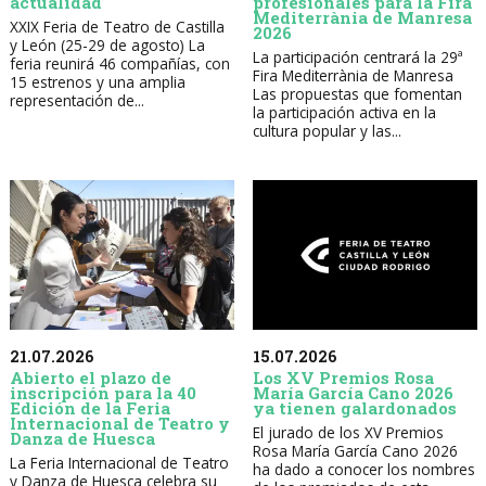
actualidad
profesionales para la Fira
Mediterrània de Manresa
XXIX Feria de Teatro de Castilla
2026
y León (25-29 de agosto) La
La participación centrará la 29ª
feria reunirá 46 compañías, con
Fira Mediterrània de Manresa
15 estrenos y una amplia
Las propuestas que fomentan
representación de...
la participación activa en la
cultura popular y las...
21.07.2026
15.07.2026
Abierto el plazo de
Los XV Premios Rosa
inscripción para la 40
María García Cano 2026
Edición de la Feria
ya tienen galardonados
Internacional de Teatro y
El jurado de los XV Premios
Danza de Huesca
Rosa María García Cano 2026
La Feria Internacional de Teatro
ha dado a conocer los nombres
y Danza de Huesca celebra su