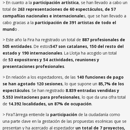
> En cuanto a la
participación artística
, se han llevado a cabo un
total de
263 representaciones de 60 espectáculos, de 57
compañías nacionales e internacionale
s, que se han llevado a
cabo gracias a la
participación de 391 artistas de todo el
mund
o .
> Este año la Fira ha registrado un total de
887 profesionales de
505 entidades
. De estos
547 son catalanes, 150 del resto del
estado y 190 internacionales
. La Llotja ha acogido un total
de
53 expositores y 54 actividades, reuniones y
presentaciones profesionales
.
> En relación a los espectadores, de las
140 funciones de pago
se han agotado 120 sesiones
, lo que supone un
85,7% de los
espectáculos
. Se han registrado
8.839 entradas vendidas y
5.553 invitaciones para profesionales
, lo que da una cifra total
de
14.392 localidades, un 87% de ocupación
.
> FiraTàrrega entiende la
participación
de la ciudadanía como
una parte clave en la gestación de las propuestas escénicas que se
presentan y ha acercado al espectador
un total de 7 proyectos,