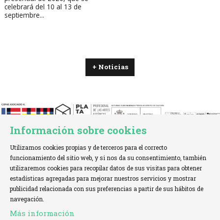
celebrará del 10 al 13 de
septiembre...
+ Noticias
Información sobre cookies
Utilizamos cookies propias y de terceros para el correcto
funcionamiento del sitio web, y si nos da su consentimiento, también
utilizaremos cookies para recopilar datos de sus visitas para obtener
estadísticas agregadas para mejorar nuestros servicios y mostrar
TELÉFONO:
+34 621 00 65 08 |
EMAIL:
info@cofae.net
publicidad relacionada con sus preferencias a partir de sus hábitos de
navegación.
Sitemap
|
Aviso Legal
|
Uso de Cookies
|
Más información
Declaración de accesibilidad
|
Contactar