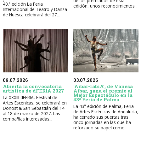
de los premiados de esta
40.ª edición La Feria
edición, unos reconocimientos...
Internacional de Teatro y Danza
de Huesca celebrará del 27...
09.07.2026
03.07.2026
Abierta la convocatoria
'Aibar-rabiA', de Vanesa
artística de dFERIA 2027
Aibar, gana el premio al
Mejor Espectáculo en la
La XXXIII dFERIA, Festival de
43ª Feria de Palma
Artes Escénicas, se celebrará en
La 43ª edición de Palma, Feria
Donostia/San Sebastián del 14
de Artes Escénicas de Andalucía,
al 18 de marzo de 2027. Las
ha cerrado sus puertas tras
compañías interesadas...
cinco jornadas en las que ha
reforzado su papel como...