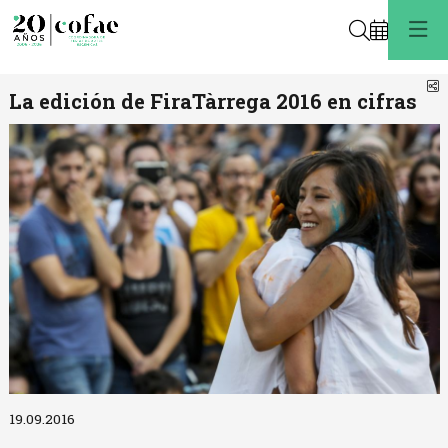
Buscar
C
La edición de FiraTàrrega 2016 en cifras
Diapositiva 1 de 1
19.09.2016