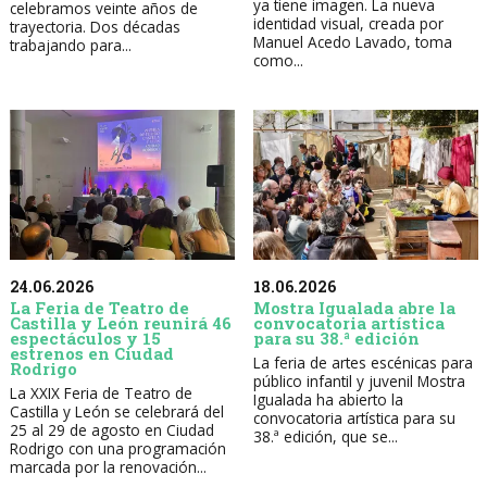
ya tiene imagen. La nueva
celebramos veinte años de
identidad visual, creada por
trayectoria. Dos décadas
Manuel Acedo Lavado, toma
trabajando para...
como...
24.06.2026
18.06.2026
La Feria de Teatro de
Mostra Igualada abre la
Castilla y León reunirá 46
convocatoria artística
espectáculos y 15
para su 38.ª edición
estrenos en Ciudad
La feria de artes escénicas para
Rodrigo
público infantil y juvenil Mostra
La XXIX Feria de Teatro de
Igualada ha abierto la
Castilla y León se celebrará del
convocatoria artística para su
25 al 29 de agosto en Ciudad
38.ª edición, que se...
Rodrigo con una programación
marcada por la renovación...