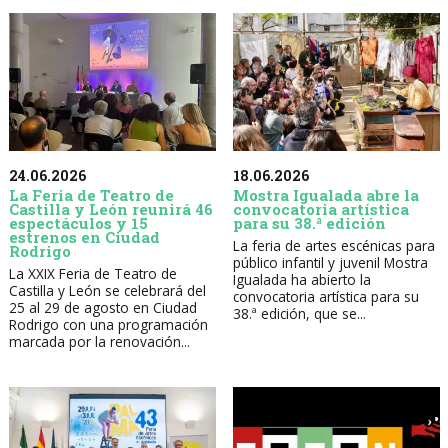
24.06.2026
18.06.2026
La Feria de Teatro de
Mostra Igualada abre la
Castilla y León reunirá 46
convocatoria artística
espectáculos y 15
para su 38.ª edición
estrenos en Ciudad
La feria de artes escénicas para
Rodrigo
público infantil y juvenil Mostra
La XXIX Feria de Teatro de
Igualada ha abierto la
Castilla y León se celebrará del
convocatoria artística para su
25 al 29 de agosto en Ciudad
38.ª edición, que se...
Rodrigo con una programación
marcada por la renovación...