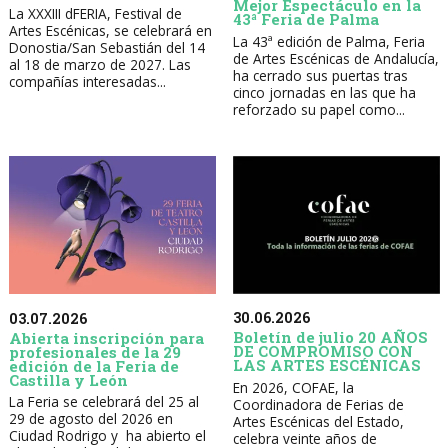
Mejor Espectáculo en la
La XXXIII dFERIA, Festival de
43ª Feria de Palma
Artes Escénicas, se celebrará en
La 43ª edición de Palma, Feria
Donostia/San Sebastián del 14
de Artes Escénicas de Andalucía,
al 18 de marzo de 2027. Las
ha cerrado sus puertas tras
compañías interesadas...
cinco jornadas en las que ha
reforzado su papel como...
30.06.2026
03.07.2026
Boletín de julio 20 AÑOS
Abierta inscripción para
DE COMPROMISO CON
profesionales de la 29
LAS ARTES ESCÉNICAS
edición de la Feria de
Castilla y León
En 2026, COFAE, la
La Feria se celebrará del 25 al
Coordinadora de Ferias de
29 de agosto del 2026 en
Artes Escénicas del Estado,
Ciudad Rodrigo y ha abierto el
celebra veinte años de