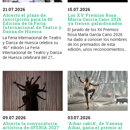
21.07.2026
15.07.2026
Abierto el plazo de
Los XV Premios Rosa
inscripción para la 40
María García Cano 2026
Edición de la Feria
ya tienen galardonados
Internacional de Teatro y
El jurado de los XV Premios
Danza de Huesca
Rosa María García Cano 2026
La Feria Internacional de Teatro
ha dado a conocer los nombres
y Danza de Huesca celebra su
de los premiados de esta
40.ª edición La Feria
edición, unos reconocimientos...
Internacional de Teatro y Danza
de Huesca celebrará del 27...
09.07.2026
03.07.2026
Abierta la convocatoria
'Aibar-rabiA', de Vanesa
artística de dFERIA 2027
Aibar, gana el premio al