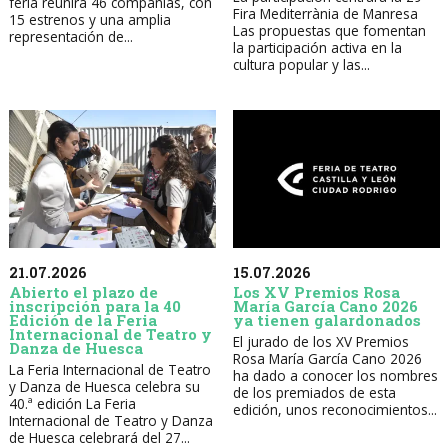
feria reunirá 46 compañías, con
Fira Mediterrània de Manresa
15 estrenos y una amplia
Las propuestas que fomentan
representación de...
la participación activa en la
cultura popular y las...
21.07.2026
15.07.2026
Abierto el plazo de
Los XV Premios Rosa
inscripción para la 40
María García Cano 2026
Edición de la Feria
ya tienen galardonados
Internacional de Teatro y
El jurado de los XV Premios
Danza de Huesca
Rosa María García Cano 2026
La Feria Internacional de Teatro
ha dado a conocer los nombres
y Danza de Huesca celebra su
de los premiados de esta
40.ª edición La Feria
edición, unos reconocimientos...
Internacional de Teatro y Danza
de Huesca celebrará del 27...