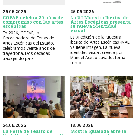
26.06.2026
25.06.2026
COFAE celebra 20 años de
La XI Muestra Ibérica de
compromiso con las artes
Artes Escénicas presenta
escénicas
su nueva identidad
visual
En 2026, COFAE, la
La XI edición de la Muestra
Coordinadora de Ferias de
Ibérica de Artes Escénicas (MAE)
Artes Escénicas del Estado,
ya tiene imagen. La nueva
celebramos veinte años de
identidad visual, creada por
trayectoria. Dos décadas
Manuel Acedo Lavado, toma
trabajando para...
como...
24.06.2026
18.06.2026
La Feria de Teatro de
Mostra Igualada abre la