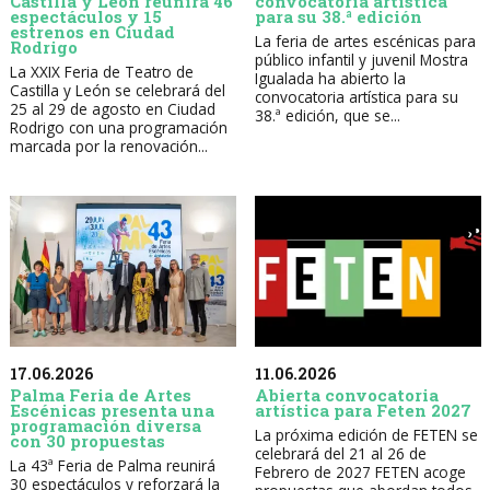
Castilla y León reunirá 46
convocatoria artística
espectáculos y 15
para su 38.ª edición
estrenos en Ciudad
La feria de artes escénicas para
Rodrigo
público infantil y juvenil Mostra
La XXIX Feria de Teatro de
Igualada ha abierto la
Castilla y León se celebrará del
convocatoria artística para su
25 al 29 de agosto en Ciudad
38.ª edición, que se...
Rodrigo con una programación
marcada por la renovación...
17.06.2026
11.06.2026
Palma Feria de Artes
Abierta convocatoria
Escénicas presenta una
artística para Feten 2027
programación diversa
La próxima edición de FETEN se
con 30 propuestas
celebrará del 21 al 26 de
La 43ª Feria de Palma reunirá
Febrero de 2027 FETEN acoge
30 espectáculos y reforzará la