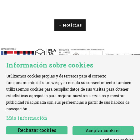
+ Noticias
Información sobre cookies
Utilizamos cookies propias y de terceros para el correcto
funcionamiento del sitio web, y si nos da su consentimiento, también
utilizaremos cookies para recopilar datos de sus visitas para obtener
estadísticas agregadas para mejorar nuestros servicios y mostrar
TELÉFONO:
+34 621 00 65 08 |
EMAIL:
info@cofae.net
publicidad relacionada con sus preferencias a partir de sus hábitos de
navegación.
Sitemap
|
Aviso Legal
|
Uso de Cookies
|
Más información
Declaración de accesibilidad
|
Contactar
Rechazar cookies
Aceptar cookies
Configurar cookies