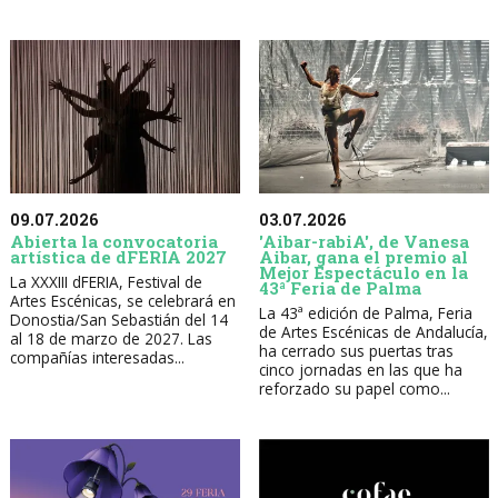
09.07.2026
03.07.2026
Abierta la convocatoria
'Aibar-rabiA', de Vanesa
artística de dFERIA 2027
Aibar, gana el premio al
Mejor Espectáculo en la
La XXXIII dFERIA, Festival de
43ª Feria de Palma
Artes Escénicas, se celebrará en
La 43ª edición de Palma, Feria
Donostia/San Sebastián del 14
de Artes Escénicas de Andalucía,
al 18 de marzo de 2027. Las
ha cerrado sus puertas tras
compañías interesadas...
cinco jornadas en las que ha
reforzado su papel como...