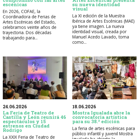
compromiso con las artes
Artes Escénicas presenta
escénicas
su nueva identidad
visual
En 2026, COFAE, la
La XI edición de la Muestra
Coordinadora de Ferias de
Ibérica de Artes Escénicas (MAE)
Artes Escénicas del Estado,
ya tiene imagen. La nueva
celebramos veinte años de
identidad visual, creada por
trayectoria. Dos décadas
Manuel Acedo Lavado, toma
trabajando para...
como...
24.06.2026
18.06.2026
La Feria de Teatro de
Mostra Igualada abre la
Castilla y León reunirá 46
convocatoria artística
espectáculos y 15
para su 38.ª edición
estrenos en Ciudad
La feria de artes escénicas para
Rodrigo
público infantil y juvenil Mostra
La XXIX Feria de Teatro de
Igualada ha abierto la