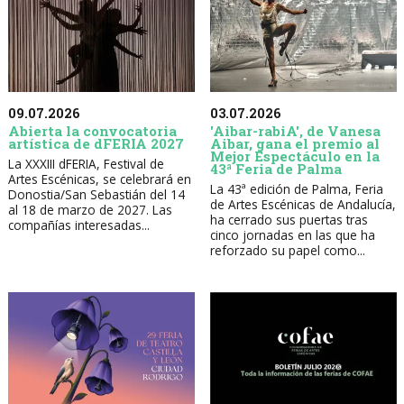
09.07.2026
03.07.2026
Abierta la convocatoria
'Aibar-rabiA', de Vanesa
artística de dFERIA 2027
Aibar, gana el premio al
Mejor Espectáculo en la
La XXXIII dFERIA, Festival de
43ª Feria de Palma
Artes Escénicas, se celebrará en
La 43ª edición de Palma, Feria
Donostia/San Sebastián del 14
de Artes Escénicas de Andalucía,
al 18 de marzo de 2027. Las
ha cerrado sus puertas tras
compañías interesadas...
cinco jornadas en las que ha
reforzado su papel como...