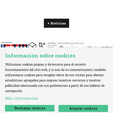
+ Noticias
Información sobre cookies
Utilizamos cookies propias y de terceros para el correcto
funcionamiento del sitio web, y si nos da su consentimiento, también
utilizaremos cookies para recopilar datos de sus visitas para obtener
estadísticas agregadas para mejorar nuestros servicios y mostrar
TELÉFONO:
+34 621 00 65 08 |
EMAIL:
info@cofae.net
publicidad relacionada con sus preferencias a partir de sus hábitos de
navegación.
Sitemap
|
Aviso Legal
|
Uso de Cookies
|
Más información
Declaración de accesibilidad
|
Contactar
Rechazar cookies
Aceptar cookies