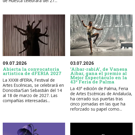
de Huesca celebrará del 27...
09.07.2026
03.07.2026
Abierta la convocatoria
'Aibar-rabiA', de Vanesa
artística de dFERIA 2027
Aibar, gana el premio al
Mejor Espectáculo en la
La XXXIII dFERIA, Festival de
43ª Feria de Palma
Artes Escénicas, se celebrará en
La 43ª edición de Palma, Feria
Donostia/San Sebastián del 14
de Artes Escénicas de Andalucía,
al 18 de marzo de 2027. Las
ha cerrado sus puertas tras
compañías interesadas...
cinco jornadas en las que ha
reforzado su papel como...