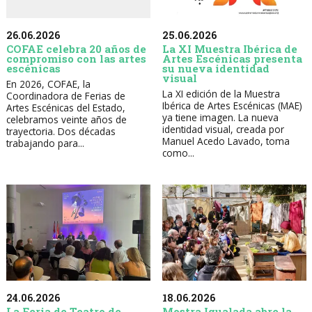
26.06.2026
25.06.2026
COFAE celebra 20 años de
La XI Muestra Ibérica de
compromiso con las artes
Artes Escénicas presenta
escénicas
su nueva identidad
visual
En 2026, COFAE, la
La XI edición de la Muestra
Coordinadora de Ferias de
Ibérica de Artes Escénicas (MAE)
Artes Escénicas del Estado,
ya tiene imagen. La nueva
celebramos veinte años de
identidad visual, creada por
trayectoria. Dos décadas
Manuel Acedo Lavado, toma
trabajando para...
como...
24.06.2026
18.06.2026
La Feria de Teatro de
Mostra Igualada abre la