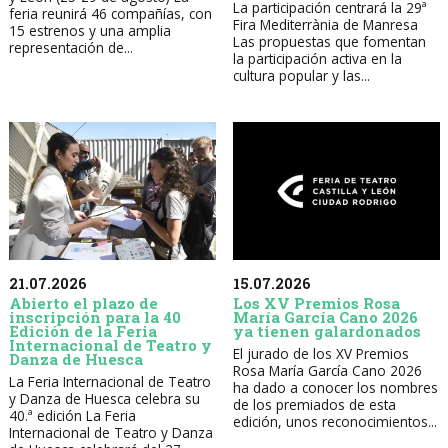
La participación centrará la 29ª
feria reunirá 46 compañías, con
Fira Mediterrània de Manresa
15 estrenos y una amplia
Las propuestas que fomentan
representación de...
la participación activa en la
cultura popular y las...
21.07.2026
15.07.2026
Abierto el plazo de
Los XV Premios Rosa
inscripción para la 40
María García Cano 2026
Edición de la Feria
ya tienen galardonados
Internacional de Teatro y
El jurado de los XV Premios
Danza de Huesca
Rosa María García Cano 2026
La Feria Internacional de Teatro
ha dado a conocer los nombres
y Danza de Huesca celebra su
de los premiados de esta
40.ª edición La Feria
edición, unos reconocimientos...
Internacional de Teatro y Danza