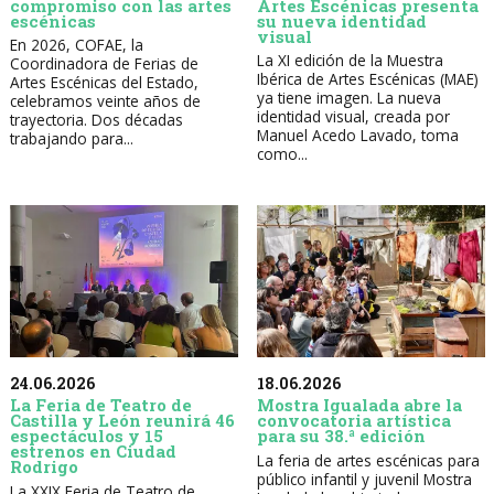
compromiso con las artes
Artes Escénicas presenta
escénicas
su nueva identidad
visual
En 2026, COFAE, la
La XI edición de la Muestra
Coordinadora de Ferias de
Ibérica de Artes Escénicas (MAE)
Artes Escénicas del Estado,
ya tiene imagen. La nueva
celebramos veinte años de
identidad visual, creada por
trayectoria. Dos décadas
Manuel Acedo Lavado, toma
trabajando para...
como...
24.06.2026
18.06.2026
La Feria de Teatro de
Mostra Igualada abre la
Castilla y León reunirá 46
convocatoria artística
espectáculos y 15
para su 38.ª edición
estrenos en Ciudad
La feria de artes escénicas para
Rodrigo
público infantil y juvenil Mostra
La XXIX Feria de Teatro de