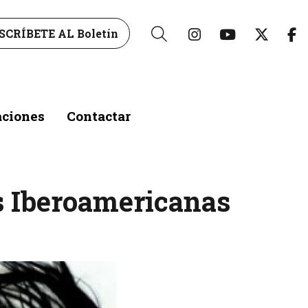
Link a instagr
Link a yo
Link 
L
SCRÍBETE AL Boletín
Buscar
aciones
Contactar
s Iberoamericanas