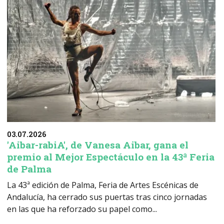
03.07.2026
'Aibar-rabiA', de Vanesa Aibar, gana el
premio al Mejor Espectáculo en la 43ª Feria
de Palma
La 43ª edición de Palma, Feria de Artes Escénicas de
Andalucía, ha cerrado sus puertas tras cinco jornadas
en las que ha reforzado su papel como...