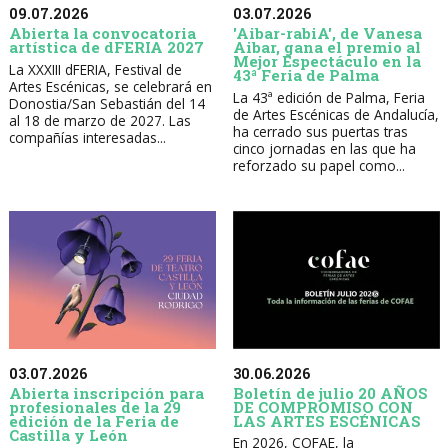
09.07.2026
03.07.2026
Abierta la convocatoria
'Aibar-rabiA', de Vanesa
artística de dFERIA 2027
Aibar, gana el premio al
Mejor Espectáculo en la
La XXXIII dFERIA, Festival de
43ª Feria de Palma
Artes Escénicas, se celebrará en
La 43ª edición de Palma, Feria
Donostia/San Sebastián del 14
de Artes Escénicas de Andalucía,
al 18 de marzo de 2027. Las
ha cerrado sus puertas tras
compañías interesadas...
cinco jornadas en las que ha
reforzado su papel como...
30.06.2026
03.07.2026
Boletín de julio 20 AÑOS
Abierta inscripción para
DE COMPROMISO CON
profesionales de la 29
LAS ARTES ESCÉNICAS
edición de la Feria de
Castilla y León
En 2026, COFAE, la