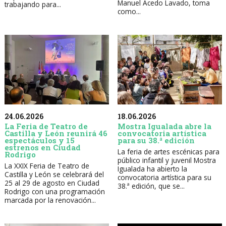
Manuel Acedo Lavado, toma
trabajando para...
como...
24.06.2026
18.06.2026
La Feria de Teatro de
Mostra Igualada abre la
Castilla y León reunirá 46
convocatoria artística
espectáculos y 15
para su 38.ª edición
estrenos en Ciudad
La feria de artes escénicas para
Rodrigo
público infantil y juvenil Mostra
La XXIX Feria de Teatro de
Igualada ha abierto la
Castilla y León se celebrará del
convocatoria artística para su
25 al 29 de agosto en Ciudad
38.ª edición, que se...
Rodrigo con una programación
marcada por la renovación...