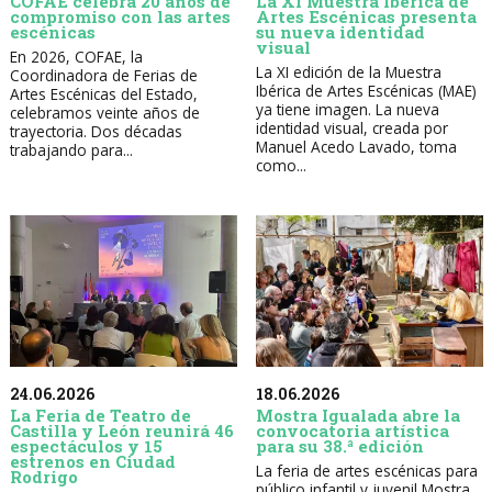
COFAE celebra 20 años de
La XI Muestra Ibérica de
compromiso con las artes
Artes Escénicas presenta
escénicas
su nueva identidad
visual
En 2026, COFAE, la
La XI edición de la Muestra
Coordinadora de Ferias de
Ibérica de Artes Escénicas (MAE)
Artes Escénicas del Estado,
ya tiene imagen. La nueva
celebramos veinte años de
identidad visual, creada por
trayectoria. Dos décadas
Manuel Acedo Lavado, toma
trabajando para...
como...
24.06.2026
18.06.2026
La Feria de Teatro de
Mostra Igualada abre la
Castilla y León reunirá 46
convocatoria artística
espectáculos y 15
para su 38.ª edición
estrenos en Ciudad
La feria de artes escénicas para
Rodrigo
público infantil y juvenil Mostra