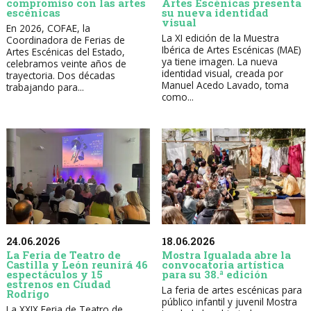
compromiso con las artes
Artes Escénicas presenta
escénicas
su nueva identidad
visual
En 2026, COFAE, la
La XI edición de la Muestra
Coordinadora de Ferias de
Ibérica de Artes Escénicas (MAE)
Artes Escénicas del Estado,
ya tiene imagen. La nueva
celebramos veinte años de
identidad visual, creada por
trayectoria. Dos décadas
Manuel Acedo Lavado, toma
trabajando para...
como...
24.06.2026
18.06.2026
La Feria de Teatro de
Mostra Igualada abre la
Castilla y León reunirá 46
convocatoria artística
espectáculos y 15
para su 38.ª edición
estrenos en Ciudad
La feria de artes escénicas para
Rodrigo
público infantil y juvenil Mostra
La XXIX Feria de Teatro de