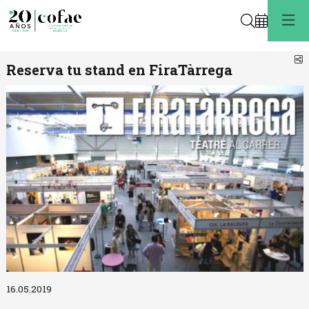
Buscar
C
Reserva tu stand en FiraTàrrega
Diapositiva 1 de 1
16.05.2019