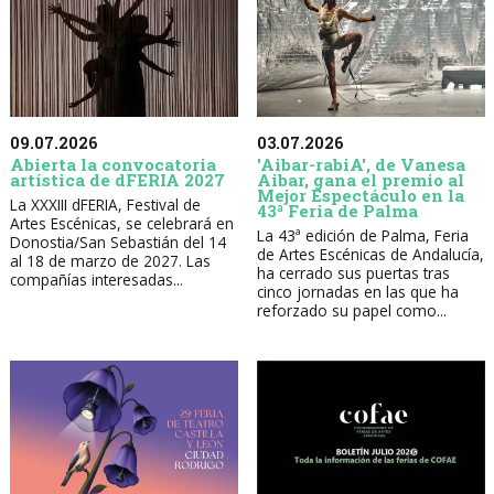
09.07.2026
03.07.2026
Abierta la convocatoria
'Aibar-rabiA', de Vanesa
artística de dFERIA 2027
Aibar, gana el premio al
Mejor Espectáculo en la
La XXXIII dFERIA, Festival de
43ª Feria de Palma
Artes Escénicas, se celebrará en
La 43ª edición de Palma, Feria
Donostia/San Sebastián del 14
de Artes Escénicas de Andalucía,
al 18 de marzo de 2027. Las
ha cerrado sus puertas tras
compañías interesadas...
cinco jornadas en las que ha
reforzado su papel como...