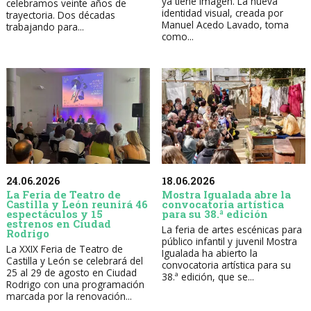
ya tiene imagen. La nueva
celebramos veinte años de
identidad visual, creada por
trayectoria. Dos décadas
Manuel Acedo Lavado, toma
trabajando para...
como...
24.06.2026
18.06.2026
La Feria de Teatro de
Mostra Igualada abre la
Castilla y León reunirá 46
convocatoria artística
espectáculos y 15
para su 38.ª edición
estrenos en Ciudad
La feria de artes escénicas para
Rodrigo
público infantil y juvenil Mostra
La XXIX Feria de Teatro de
Igualada ha abierto la
Castilla y León se celebrará del
convocatoria artística para su
25 al 29 de agosto en Ciudad
38.ª edición, que se...
Rodrigo con una programación
marcada por la renovación...