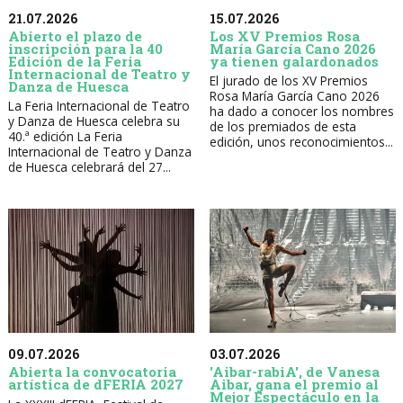
21.07.2026
15.07.2026
Abierto el plazo de
Los XV Premios Rosa
inscripción para la 40
María García Cano 2026
Edición de la Feria
ya tienen galardonados
Internacional de Teatro y
El jurado de los XV Premios
Danza de Huesca
Rosa María García Cano 2026
La Feria Internacional de Teatro
ha dado a conocer los nombres
y Danza de Huesca celebra su
de los premiados de esta
40.ª edición La Feria
edición, unos reconocimientos...
Internacional de Teatro y Danza
de Huesca celebrará del 27...
09.07.2026
03.07.2026
Abierta la convocatoria
'Aibar-rabiA', de Vanesa
artística de dFERIA 2027
Aibar, gana el premio al
Mejor Espectáculo en la