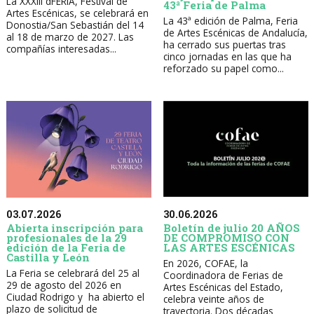
La XXXIII dFERIA, Festival de
43ª Feria de Palma
Artes Escénicas, se celebrará en
La 43ª edición de Palma, Feria
Donostia/San Sebastián del 14
de Artes Escénicas de Andalucía,
al 18 de marzo de 2027. Las
ha cerrado sus puertas tras
compañías interesadas...
cinco jornadas en las que ha
reforzado su papel como...
30.06.2026
03.07.2026
Boletín de julio 20 AÑOS
Abierta inscripción para
DE COMPROMISO CON
profesionales de la 29
LAS ARTES ESCÉNICAS
edición de la Feria de
Castilla y León
En 2026, COFAE, la
La Feria se celebrará del 25 al
Coordinadora de Ferias de
29 de agosto del 2026 en
Artes Escénicas del Estado,
Ciudad Rodrigo y ha abierto el
celebra veinte años de
plazo de solicitud de
trayectoria. Dos décadas