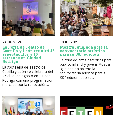
24.06.2026
18.06.2026
La Feria de Teatro de
Mostra Igualada abre la
Castilla y León reunirá 46
convocatoria artística
espectáculos y 15
para su 38.ª edición
estrenos en Ciudad
La feria de artes escénicas para
Rodrigo
público infantil y juvenil Mostra
La XXIX Feria de Teatro de
Igualada ha abierto la
Castilla y León se celebrará del
convocatoria artística para su
25 al 29 de agosto en Ciudad
38.ª edición, que se...
Rodrigo con una programación
marcada por la renovación...