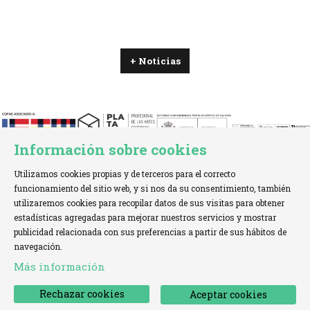
+ Noticias
Información sobre cookies
Utilizamos cookies propias y de terceros para el correcto
funcionamiento del sitio web, y si nos da su consentimiento, también
utilizaremos cookies para recopilar datos de sus visitas para obtener
estadísticas agregadas para mejorar nuestros servicios y mostrar
TELÉFONO:
+34 621 00 65 08 |
EMAIL:
info@cofae.net
publicidad relacionada con sus preferencias a partir de sus hábitos de
navegación.
Sitemap
|
Aviso Legal
|
Uso de Cookies
|
Más información
Declaración de accesibilidad
|
Contactar
Rechazar cookies
Aceptar cookies