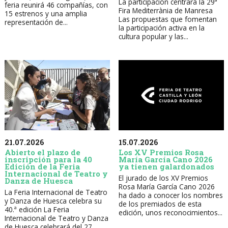
La participación centrará la 29ª
feria reunirá 46 compañías, con
Fira Mediterrània de Manresa
15 estrenos y una amplia
Las propuestas que fomentan
representación de...
la participación activa en la
cultura popular y las...
21.07.2026
15.07.2026
Abierto el plazo de
Los XV Premios Rosa
inscripción para la 40
María García Cano 2026
Edición de la Feria
ya tienen galardonados
Internacional de Teatro y
El jurado de los XV Premios
Danza de Huesca
Rosa María García Cano 2026
La Feria Internacional de Teatro
ha dado a conocer los nombres
y Danza de Huesca celebra su
de los premiados de esta
40.ª edición La Feria
edición, unos reconocimientos...
Internacional de Teatro y Danza
de Huesca celebrará del 27...