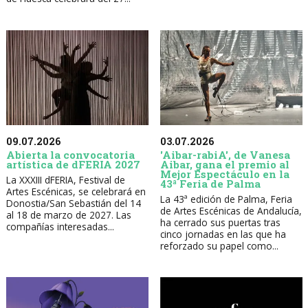
09.07.2026
03.07.2026
Abierta la convocatoria
'Aibar-rabiA', de Vanesa
artística de dFERIA 2027
Aibar, gana el premio al
Mejor Espectáculo en la
La XXXIII dFERIA, Festival de
43ª Feria de Palma
Artes Escénicas, se celebrará en
La 43ª edición de Palma, Feria
Donostia/San Sebastián del 14
de Artes Escénicas de Andalucía,
al 18 de marzo de 2027. Las
ha cerrado sus puertas tras
compañías interesadas...
cinco jornadas en las que ha
reforzado su papel como...