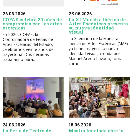
26.06.2026
25.06.2026
COFAE celebra 20 años de
La XI Muestra Ibérica de
compromiso con las artes
Artes Escénicas presenta
escénicas
su nueva identidad
visual
En 2026, COFAE, la
La XI edición de la Muestra
Coordinadora de Ferias de
Ibérica de Artes Escénicas (MAE)
Artes Escénicas del Estado,
ya tiene imagen. La nueva
celebramos veinte años de
identidad visual, creada por
trayectoria. Dos décadas
Manuel Acedo Lavado, toma
trabajando para...
como...
24.06.2026
18.06.2026
La Feria de Teatro de
Mostra Igualada abre la