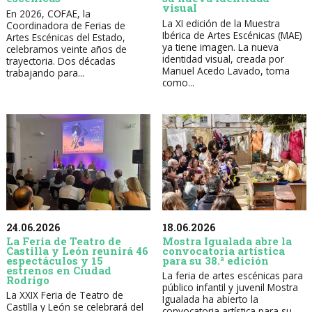
visual
En 2026, COFAE, la
La XI edición de la Muestra
Coordinadora de Ferias de
Ibérica de Artes Escénicas (MAE)
Artes Escénicas del Estado,
ya tiene imagen. La nueva
celebramos veinte años de
identidad visual, creada por
trayectoria. Dos décadas
Manuel Acedo Lavado, toma
trabajando para...
como...
24.06.2026
18.06.2026
La Feria de Teatro de
Mostra Igualada abre la
Castilla y León reunirá 46
convocatoria artística
espectáculos y 15
para su 38.ª edición
estrenos en Ciudad
La feria de artes escénicas para
Rodrigo
público infantil y juvenil Mostra
La XXIX Feria de Teatro de
Igualada ha abierto la
Castilla y León se celebrará del
convocatoria artística para su