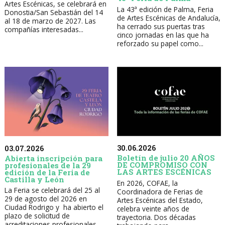
Artes Escénicas, se celebrará en
La 43ª edición de Palma, Feria
Donostia/San Sebastián del 14
de Artes Escénicas de Andalucía,
al 18 de marzo de 2027. Las
ha cerrado sus puertas tras
compañías interesadas...
cinco jornadas en las que ha
reforzado su papel como...
30.06.2026
03.07.2026
Boletín de julio 20 AÑOS
Abierta inscripción para
DE COMPROMISO CON
profesionales de la 29
LAS ARTES ESCÉNICAS
edición de la Feria de
Castilla y León
En 2026, COFAE, la
La Feria se celebrará del 25 al
Coordinadora de Ferias de
29 de agosto del 2026 en
Artes Escénicas del Estado,
Ciudad Rodrigo y ha abierto el
celebra veinte años de
plazo de solicitud de
trayectoria. Dos décadas
acreditaciones profesionales