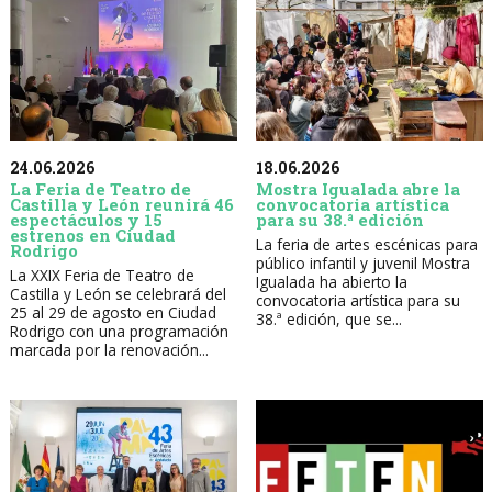
24.06.2026
18.06.2026
La Feria de Teatro de
Mostra Igualada abre la
Castilla y León reunirá 46
convocatoria artística
espectáculos y 15
para su 38.ª edición
estrenos en Ciudad
La feria de artes escénicas para
Rodrigo
público infantil y juvenil Mostra
La XXIX Feria de Teatro de
Igualada ha abierto la
Castilla y León se celebrará del
convocatoria artística para su
25 al 29 de agosto en Ciudad
38.ª edición, que se...
Rodrigo con una programación
marcada por la renovación...