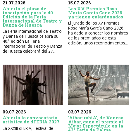
21.07.2026
15.07.2026
Abierto el plazo de
Los XV Premios Rosa
inscripción para la 40
María García Cano 2026
Edición de la Feria
ya tienen galardonados
Internacional de Teatro y
El jurado de los XV Premios
Danza de Huesca
Rosa María García Cano 2026
La Feria Internacional de Teatro
ha dado a conocer los nombres
y Danza de Huesca celebra su
de los premiados de esta
40.ª edición La Feria
edición, unos reconocimientos...
Internacional de Teatro y Danza
de Huesca celebrará del 27...
09.07.2026
03.07.2026
Abierta la convocatoria
'Aibar-rabiA', de Vanesa
artística de dFERIA 2027
Aibar, gana el premio al
Mejor Espectáculo en la
La XXXIII dFERIA, Festival de
43ª Feria de Palma