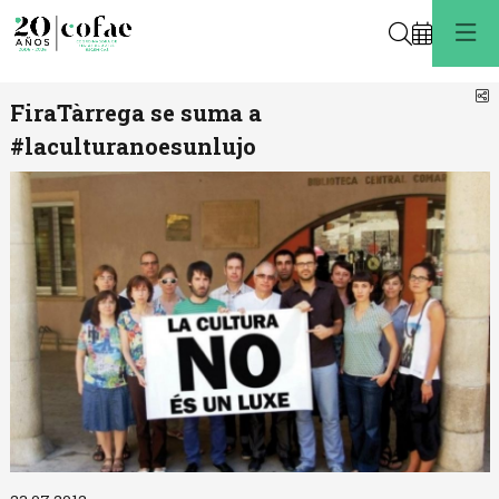
Buscar
C
FiraTàrrega se suma a
#laculturanoesunlujo
Diapositiva 1 de 1