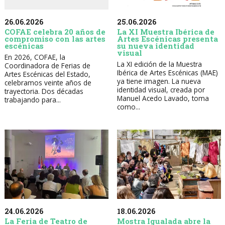
26.06.2026
25.06.2026
COFAE celebra 20 años de
La XI Muestra Ibérica de
compromiso con las artes
Artes Escénicas presenta
escénicas
su nueva identidad
visual
En 2026, COFAE, la
La XI edición de la Muestra
Coordinadora de Ferias de
Ibérica de Artes Escénicas (MAE)
Artes Escénicas del Estado,
ya tiene imagen. La nueva
celebramos veinte años de
identidad visual, creada por
trayectoria. Dos décadas
Manuel Acedo Lavado, toma
trabajando para...
como...
24.06.2026
18.06.2026
La Feria de Teatro de
Mostra Igualada abre la