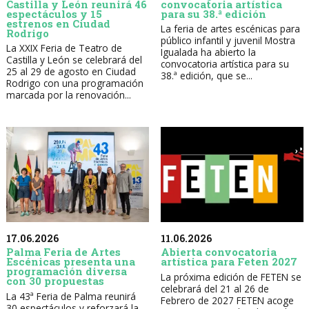
Castilla y León reunirá 46
convocatoria artística
espectáculos y 15
para su 38.ª edición
estrenos en Ciudad
La feria de artes escénicas para
Rodrigo
público infantil y juvenil Mostra
La XXIX Feria de Teatro de
Igualada ha abierto la
Castilla y León se celebrará del
convocatoria artística para su
25 al 29 de agosto en Ciudad
38.ª edición, que se...
Rodrigo con una programación
marcada por la renovación...
17.06.2026
11.06.2026
Palma Feria de Artes
Abierta convocatoria
Escénicas presenta una
artística para Feten 2027
programación diversa
La próxima edición de FETEN se
con 30 propuestas
celebrará del 21 al 26 de
La 43ª Feria de Palma reunirá
Febrero de 2027 FETEN acoge
30 espectáculos y reforzará la