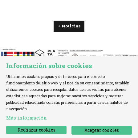
+ Noticias
Información sobre cookies
Utilizamos cookies propias y de terceros para el correcto
funcionamiento del sitio web, y si nos da su consentimiento, también
utilizaremos cookies para recopilar datos de sus visitas para obtener
estadísticas agregadas para mejorar nuestros servicios y mostrar
TELÉFONO:
+34 621 00 65 08 |
EMAIL:
info@cofae.net
publicidad relacionada con sus preferencias a partir de sus hábitos de
navegación.
Sitemap
|
Aviso Legal
|
Uso de Cookies
|
Más información
Declaración de accesibilidad
|
Contactar
Rechazar cookies
Aceptar cookies