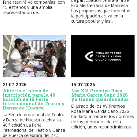
La participación centrará la 29ª
feria reunirá 46 compañías, con
Fira Mediterrània de Manresa
15 estrenos y una amplia
Las propuestas que fomentan
representación de...
la participación activa en la
cultura popular y las...
21.07.2026
15.07.2026
Abierto el plazo de
Los XV Premios Rosa
inscripción para la 40
María García Cano 2026
Edición de la Feria
ya tienen galardonados
Internacional de Teatro y
El jurado de los XV Premios
Danza de Huesca
Rosa María García Cano 2026
La Feria Internacional de Teatro
ha dado a conocer los nombres
y Danza de Huesca celebra su
de los premiados de esta
40.ª edición La Feria
edición, unos reconocimientos...
Internacional de Teatro y Danza
de Huesca celebrará del 27...