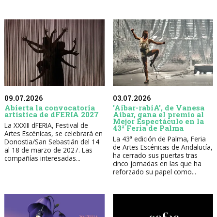
09.07.2026
03.07.2026
Abierta la convocatoria
'Aibar-rabiA', de Vanesa
artística de dFERIA 2027
Aibar, gana el premio al
Mejor Espectáculo en la
La XXXIII dFERIA, Festival de
43ª Feria de Palma
Artes Escénicas, se celebrará en
La 43ª edición de Palma, Feria
Donostia/San Sebastián del 14
de Artes Escénicas de Andalucía,
al 18 de marzo de 2027. Las
ha cerrado sus puertas tras
compañías interesadas...
cinco jornadas en las que ha
reforzado su papel como...