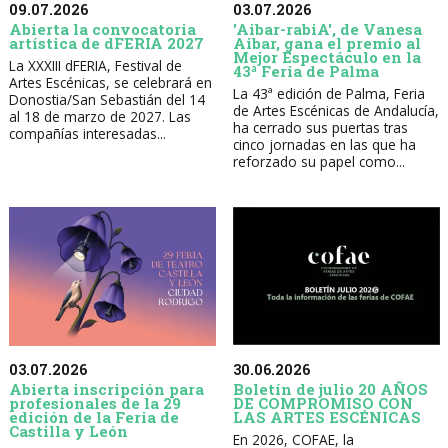
09.07.2026
03.07.2026
Abierta la convocatoria
'Aibar-rabiA', de Vanesa
artística de dFERIA 2027
Aibar, gana el premio al
Mejor Espectáculo en la
La XXXIII dFERIA, Festival de
43ª Feria de Palma
Artes Escénicas, se celebrará en
La 43ª edición de Palma, Feria
Donostia/San Sebastián del 14
de Artes Escénicas de Andalucía,
al 18 de marzo de 2027. Las
ha cerrado sus puertas tras
compañías interesadas...
cinco jornadas en las que ha
reforzado su papel como...
30.06.2026
03.07.2026
Boletín de julio 20 AÑOS
Abierta inscripción para
DE COMPROMISO CON
profesionales de la 29
LAS ARTES ESCÉNICAS
edición de la Feria de
Castilla y León
En 2026, COFAE, la