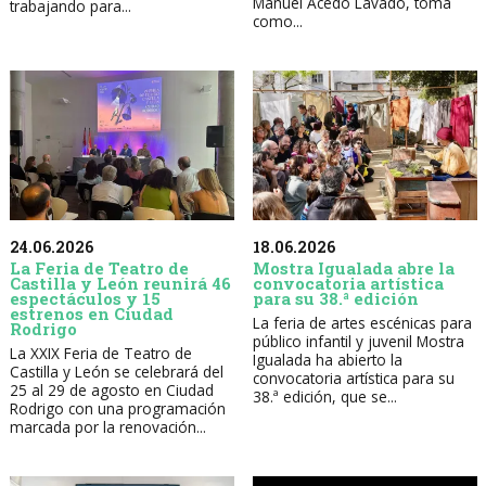
Manuel Acedo Lavado, toma
trabajando para...
como...
24.06.2026
18.06.2026
La Feria de Teatro de
Mostra Igualada abre la
Castilla y León reunirá 46
convocatoria artística
espectáculos y 15
para su 38.ª edición
estrenos en Ciudad
La feria de artes escénicas para
Rodrigo
público infantil y juvenil Mostra
La XXIX Feria de Teatro de
Igualada ha abierto la
Castilla y León se celebrará del
convocatoria artística para su
25 al 29 de agosto en Ciudad
38.ª edición, que se...
Rodrigo con una programación
marcada por la renovación...