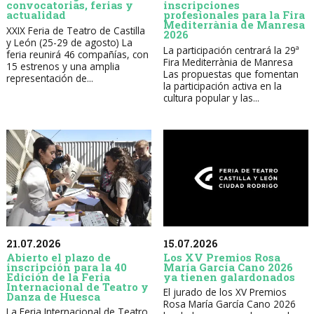
convocatorias, ferias y
inscripciones
actualidad
profesionales para la Fira
Mediterrània de Manresa
XXIX Feria de Teatro de Castilla
2026
y León (25-29 de agosto) La
La participación centrará la 29ª
feria reunirá 46 compañías, con
Fira Mediterrània de Manresa
15 estrenos y una amplia
Las propuestas que fomentan
representación de...
la participación activa en la
cultura popular y las...
21.07.2026
15.07.2026
Abierto el plazo de
Los XV Premios Rosa
inscripción para la 40
María García Cano 2026
Edición de la Feria
ya tienen galardonados
Internacional de Teatro y
El jurado de los XV Premios
Danza de Huesca
Rosa María García Cano 2026
La Feria Internacional de Teatro