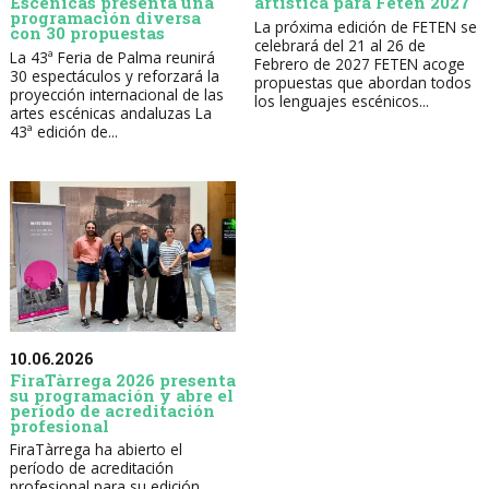
Escénicas presenta una
artística para Feten 2027
programación diversa
La próxima edición de FETEN se
con 30 propuestas
celebrará del 21 al 26 de
La 43ª Feria de Palma reunirá
Febrero de 2027 FETEN acoge
30 espectáculos y reforzará la
propuestas que abordan todos
proyección internacional de las
los lenguajes escénicos...
artes escénicas andaluzas La
43ª edición de...
10.06.2026
FiraTàrrega 2026 presenta
su programación y abre el
período de acreditación
profesional
FiraTàrrega ha abierto el
período de acreditación
profesional para su edición