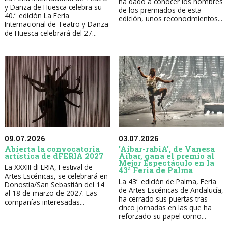
ha dado a conocer los nombres
y Danza de Huesca celebra su
de los premiados de esta
40.ª edición La Feria
edición, unos reconocimientos...
Internacional de Teatro y Danza
de Huesca celebrará del 27...
09.07.2026
03.07.2026
Abierta la convocatoria
'Aibar-rabiA', de Vanesa
artística de dFERIA 2027
Aibar, gana el premio al
Mejor Espectáculo en la
La XXXIII dFERIA, Festival de
43ª Feria de Palma
Artes Escénicas, se celebrará en
La 43ª edición de Palma, Feria
Donostia/San Sebastián del 14
de Artes Escénicas de Andalucía,
al 18 de marzo de 2027. Las
ha cerrado sus puertas tras
compañías interesadas...
cinco jornadas en las que ha
reforzado su papel como...