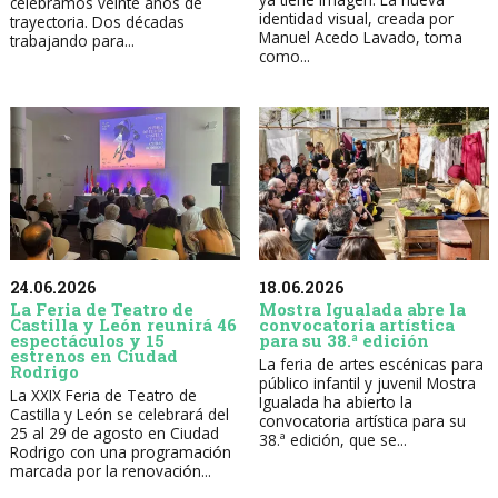
celebramos veinte años de
identidad visual, creada por
trayectoria. Dos décadas
Manuel Acedo Lavado, toma
trabajando para...
como...
24.06.2026
18.06.2026
La Feria de Teatro de
Mostra Igualada abre la
Castilla y León reunirá 46
convocatoria artística
espectáculos y 15
para su 38.ª edición
estrenos en Ciudad
La feria de artes escénicas para
Rodrigo
público infantil y juvenil Mostra
La XXIX Feria de Teatro de
Igualada ha abierto la
Castilla y León se celebrará del
convocatoria artística para su
25 al 29 de agosto en Ciudad
38.ª edición, que se...
Rodrigo con una programación
marcada por la renovación...