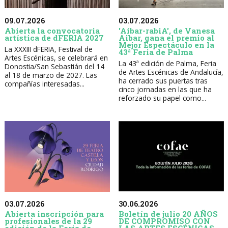
09.07.2026
03.07.2026
Abierta la convocatoria
'Aibar-rabiA', de Vanesa
artística de dFERIA 2027
Aibar, gana el premio al
Mejor Espectáculo en la
La XXXIII dFERIA, Festival de
43ª Feria de Palma
Artes Escénicas, se celebrará en
La 43ª edición de Palma, Feria
Donostia/San Sebastián del 14
de Artes Escénicas de Andalucía,
al 18 de marzo de 2027. Las
ha cerrado sus puertas tras
compañías interesadas...
cinco jornadas en las que ha
reforzado su papel como...
30.06.2026
03.07.2026
Boletín de julio 20 AÑOS
Abierta inscripción para
DE COMPROMISO CON
profesionales de la 29
LAS ARTES ESCÉNICAS