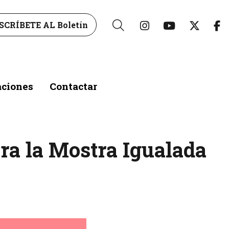
Link a instagr
Link a yo
Link 
L
SCRÍBETE AL Boletín
Buscar
aciones
Contactar
ra la Mostra Igualada