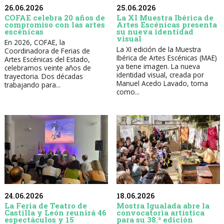
26.06.2026
25.06.2026
COFAE celebra 20 años de
La XI Muestra Ibérica de
compromiso con las artes
Artes Escénicas presenta
escénicas
su nueva identidad
visual
En 2026, COFAE, la
La XI edición de la Muestra
Coordinadora de Ferias de
Ibérica de Artes Escénicas (MAE)
Artes Escénicas del Estado,
ya tiene imagen. La nueva
celebramos veinte años de
identidad visual, creada por
trayectoria. Dos décadas
Manuel Acedo Lavado, toma
trabajando para...
como...
24.06.2026
18.06.2026
La Feria de Teatro de
Mostra Igualada abre la
Castilla y León reunirá 46
convocatoria artística
espectáculos y 15
para su 38.ª edición