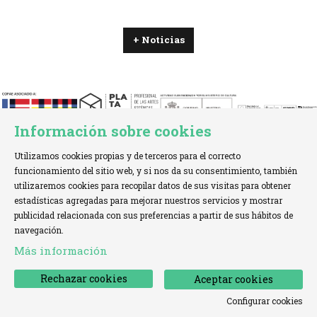
+ Noticias
Información sobre cookies
Utilizamos cookies propias y de terceros para el correcto
funcionamiento del sitio web, y si nos da su consentimiento, también
utilizaremos cookies para recopilar datos de sus visitas para obtener
estadísticas agregadas para mejorar nuestros servicios y mostrar
TELÉFONO:
+34 621 00 65 08 |
EMAIL:
info@cofae.net
publicidad relacionada con sus preferencias a partir de sus hábitos de
navegación.
Sitemap
|
Aviso Legal
|
Uso de Cookies
|
Más información
Declaración de accesibilidad
|
Contactar
Rechazar cookies
Aceptar cookies
Configurar cookies