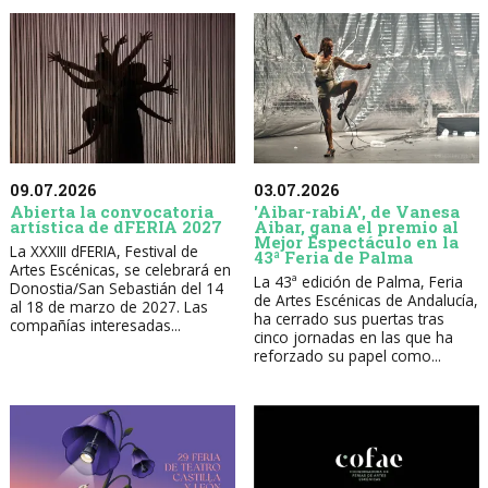
09.07.2026
03.07.2026
Abierta la convocatoria
'Aibar-rabiA', de Vanesa
artística de dFERIA 2027
Aibar, gana el premio al
Mejor Espectáculo en la
La XXXIII dFERIA, Festival de
43ª Feria de Palma
Artes Escénicas, se celebrará en
La 43ª edición de Palma, Feria
Donostia/San Sebastián del 14
de Artes Escénicas de Andalucía,
al 18 de marzo de 2027. Las
ha cerrado sus puertas tras
compañías interesadas...
cinco jornadas en las que ha
reforzado su papel como...