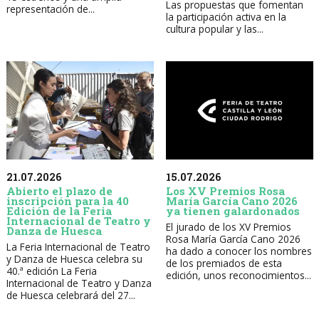
Las propuestas que fomentan
representación de...
la participación activa en la
cultura popular y las...
21.07.2026
15.07.2026
Abierto el plazo de
Los XV Premios Rosa
inscripción para la 40
María García Cano 2026
Edición de la Feria
ya tienen galardonados
Internacional de Teatro y
El jurado de los XV Premios
Danza de Huesca
Rosa María García Cano 2026
La Feria Internacional de Teatro
ha dado a conocer los nombres
y Danza de Huesca celebra su
de los premiados de esta
40.ª edición La Feria
edición, unos reconocimientos...
Internacional de Teatro y Danza
de Huesca celebrará del 27...