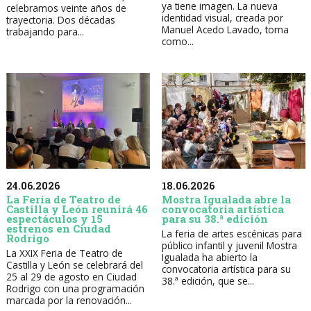
ya tiene imagen. La nueva
celebramos veinte años de
identidad visual, creada por
trayectoria. Dos décadas
Manuel Acedo Lavado, toma
trabajando para...
como...
24.06.2026
18.06.2026
La Feria de Teatro de
Mostra Igualada abre la
Castilla y León reunirá 46
convocatoria artística
espectáculos y 15
para su 38.ª edición
estrenos en Ciudad
La feria de artes escénicas para
Rodrigo
público infantil y juvenil Mostra
La XXIX Feria de Teatro de
Igualada ha abierto la
Castilla y León se celebrará del
convocatoria artística para su
25 al 29 de agosto en Ciudad
38.ª edición, que se...
Rodrigo con una programación
marcada por la renovación...