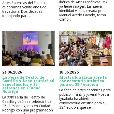
Ibérica de Artes Escénicas (MAE)
Artes Escénicas del Estado,
ya tiene imagen. La nueva
celebramos veinte años de
identidad visual, creada por
trayectoria. Dos décadas
Manuel Acedo Lavado, toma
trabajando para...
como...
24.06.2026
18.06.2026
La Feria de Teatro de
Mostra Igualada abre la
Castilla y León reunirá 46
convocatoria artística
espectáculos y 15
para su 38.ª edición
estrenos en Ciudad
La feria de artes escénicas para
Rodrigo
público infantil y juvenil Mostra
La XXIX Feria de Teatro de
Igualada ha abierto la
Castilla y León se celebrará del
convocatoria artística para su
25 al 29 de agosto en Ciudad
38.ª edición, que se...
Rodrigo con una programación