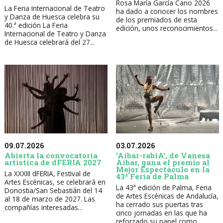
Rosa María García Cano 2026
La Feria Internacional de Teatro
ha dado a conocer los nombres
y Danza de Huesca celebra su
de los premiados de esta
40.ª edición La Feria
edición, unos reconocimientos...
Internacional de Teatro y Danza
de Huesca celebrará del 27...
09.07.2026
03.07.2026
Abierta la convocatoria
'Aibar-rabiA', de Vanesa
artística de dFERIA 2027
Aibar, gana el premio al
Mejor Espectáculo en la
La XXXIII dFERIA, Festival de
43ª Feria de Palma
Artes Escénicas, se celebrará en
La 43ª edición de Palma, Feria
Donostia/San Sebastián del 14
de Artes Escénicas de Andalucía,
al 18 de marzo de 2027. Las
ha cerrado sus puertas tras
compañías interesadas...
cinco jornadas en las que ha
reforzado su papel como...