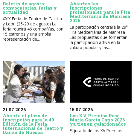
Boletín de agosto:
Abiertas las
convocatorias, ferias y
inscripciones
actualidad
profesionales para la Fira
Mediterrània de Manresa
XXIX Feria de Teatro de Castilla
2026
y León (25-29 de agosto) La
La participación centrará la 29ª
feria reunirá 46 compañías, con
Fira Mediterrània de Manresa
15 estrenos y una amplia
Las propuestas que fomentan
representación de...
la participación activa en la
cultura popular y las...
21.07.2026
15.07.2026
Abierto el plazo de
Los XV Premios Rosa
inscripción para la 40
María García Cano 2026
Edición de la Feria
ya tienen galardonados
Internacional de Teatro y
El jurado de los XV Premios
Danza de Huesca