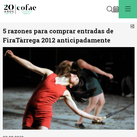
Buscar
C
5 razones para comprar entradas de
FiraTàrrega 2012 anticipadamente
Diapositiva 1 de 1