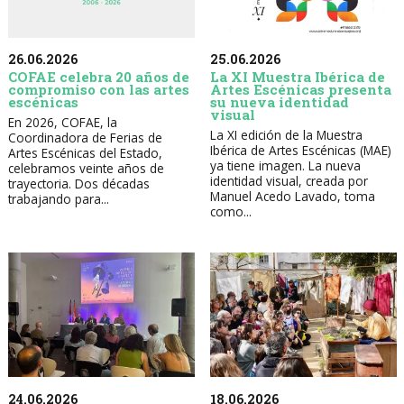
26.06.2026
25.06.2026
COFAE celebra 20 años de
La XI Muestra Ibérica de
compromiso con las artes
Artes Escénicas presenta
escénicas
su nueva identidad
visual
En 2026, COFAE, la
La XI edición de la Muestra
Coordinadora de Ferias de
Ibérica de Artes Escénicas (MAE)
Artes Escénicas del Estado,
ya tiene imagen. La nueva
celebramos veinte años de
identidad visual, creada por
trayectoria. Dos décadas
Manuel Acedo Lavado, toma
trabajando para...
como...
24.06.2026
18.06.2026