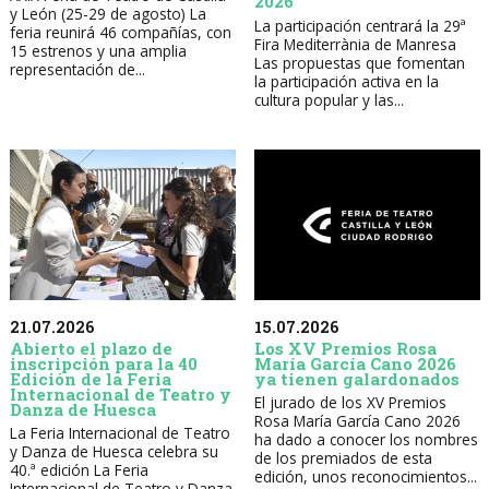
2026
y León (25-29 de agosto) La
La participación centrará la 29ª
feria reunirá 46 compañías, con
Fira Mediterrània de Manresa
15 estrenos y una amplia
Las propuestas que fomentan
representación de...
la participación activa en la
cultura popular y las...
21.07.2026
15.07.2026
Abierto el plazo de
Los XV Premios Rosa
inscripción para la 40
María García Cano 2026
Edición de la Feria
ya tienen galardonados
Internacional de Teatro y
El jurado de los XV Premios
Danza de Huesca
Rosa María García Cano 2026
La Feria Internacional de Teatro
ha dado a conocer los nombres
y Danza de Huesca celebra su
de los premiados de esta
40.ª edición La Feria
edición, unos reconocimientos...
Internacional de Teatro y Danza