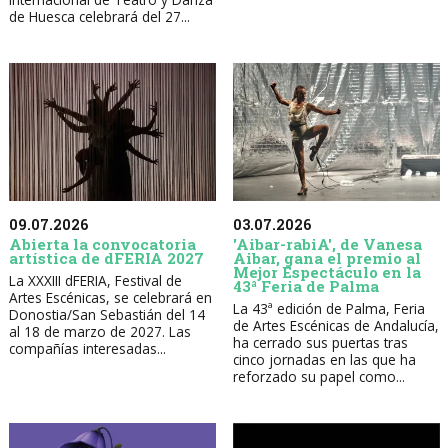
de Huesca celebrará del 27...
09.07.2026
03.07.2026
Abierta la convocatoria
'Aibar-rabiA', de Vanesa
artística de dFERIA 2027
Aibar, gana el premio al
Mejor Espectáculo en la
La XXXIII dFERIA, Festival de
43ª Feria de Palma
Artes Escénicas, se celebrará en
La 43ª edición de Palma, Feria
Donostia/San Sebastián del 14
de Artes Escénicas de Andalucía,
al 18 de marzo de 2027. Las
ha cerrado sus puertas tras
compañías interesadas...
cinco jornadas en las que ha
reforzado su papel como...