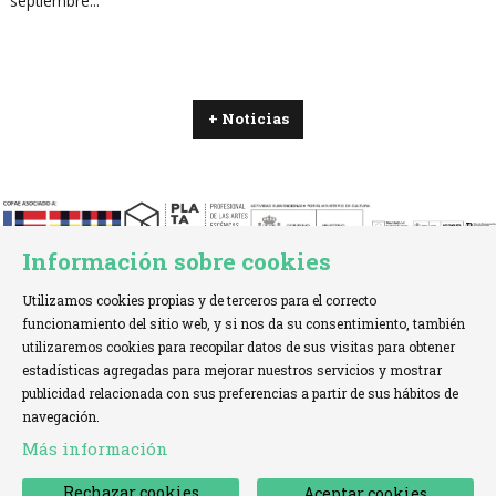
septiembre...
+ Noticias
Información sobre cookies
Utilizamos cookies propias y de terceros para el correcto
funcionamiento del sitio web, y si nos da su consentimiento, también
utilizaremos cookies para recopilar datos de sus visitas para obtener
estadísticas agregadas para mejorar nuestros servicios y mostrar
TELÉFONO:
+34 621 00 65 08 |
EMAIL:
info@cofae.net
publicidad relacionada con sus preferencias a partir de sus hábitos de
navegación.
Sitemap
|
Aviso Legal
|
Uso de Cookies
|
Más información
Declaración de accesibilidad
|
Contactar
Rechazar cookies
Aceptar cookies