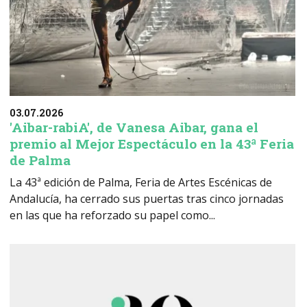
03.07.2026
'Aibar-rabiA', de Vanesa Aibar, gana el
premio al Mejor Espectáculo en la 43ª Feria
de Palma
La 43ª edición de Palma, Feria de Artes Escénicas de
Andalucía, ha cerrado sus puertas tras cinco jornadas
en las que ha reforzado su papel como...