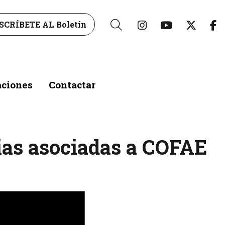
Link a instagr
Link a yo
Link 
L
SCRÍBETE AL Boletín
Buscar
aciones
Contactar
erias asociadas a COFAE