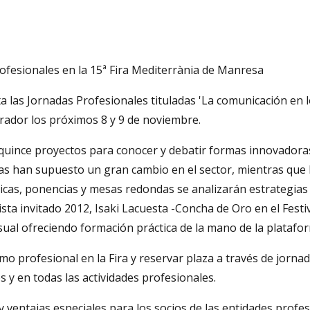
rofesionales en la 15ª Fira Mediterrània de Manresa
 las Jornadas Profesionales tituladas 'La comunicación en lo
brador los próximos 8 y 9 de noviembre.
uince proyectos para conocer y debatir formas innovadoras
ías han supuesto un gran cambio en el sector, mientras que la
icas, ponencias y mesas redondas se analizarán estrategias 
rtista invitado 2012, Isaki Lacuesta -Concha de Oro en el Fes
ual ofreciendo formación práctica de la mano de la plataf
omo profesional en la Fira y reservar plaza a través de jorna
y en todas las actividades profesionales.
y ventajas especiales para los socios de las entidades prof