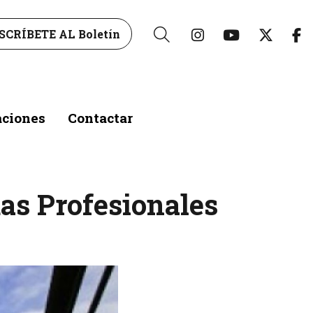
Link a instagr
Link a yo
Link 
L
SCRÍBETE AL Boletín
Buscar
aciones
Contactar
as Profesionales