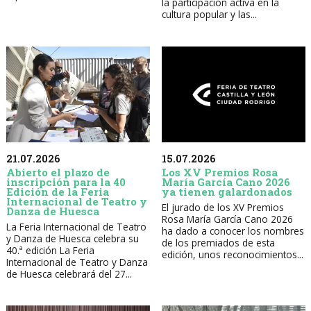
la participación activa en la
cultura popular y las...
21.07.2026
15.07.2026
Abierto el plazo de
Los XV Premios Rosa
inscripción para la 40
María García Cano 2026
Edición de la Feria
ya tienen galardonados
Internacional de Teatro y
El jurado de los XV Premios
Danza de Huesca
Rosa María García Cano 2026
La Feria Internacional de Teatro
ha dado a conocer los nombres
y Danza de Huesca celebra su
de los premiados de esta
40.ª edición La Feria
edición, unos reconocimientos...
Internacional de Teatro y Danza
de Huesca celebrará del 27...