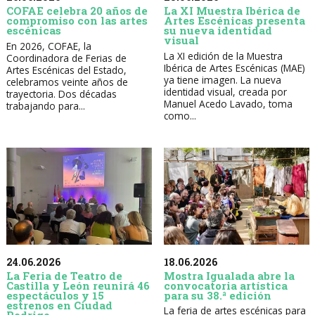
COFAE celebra 20 años de
La XI Muestra Ibérica de
compromiso con las artes
Artes Escénicas presenta
escénicas
su nueva identidad
visual
En 2026, COFAE, la
La XI edición de la Muestra
Coordinadora de Ferias de
Ibérica de Artes Escénicas (MAE)
Artes Escénicas del Estado,
ya tiene imagen. La nueva
celebramos veinte años de
identidad visual, creada por
trayectoria. Dos décadas
Manuel Acedo Lavado, toma
trabajando para...
como...
24.06.2026
18.06.2026
La Feria de Teatro de
Mostra Igualada abre la
Castilla y León reunirá 46
convocatoria artística
espectáculos y 15
para su 38.ª edición
estrenos en Ciudad
La feria de artes escénicas para
Rodrigo