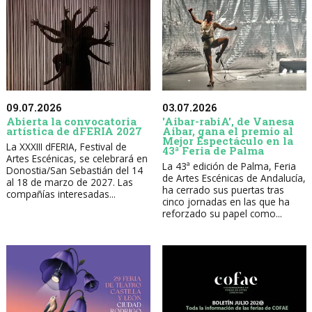
09.07.2026
03.07.2026
Abierta la convocatoria
'Aibar-rabiA', de Vanesa
artística de dFERIA 2027
Aibar, gana el premio al
Mejor Espectáculo en la
La XXXIII dFERIA, Festival de
43ª Feria de Palma
Artes Escénicas, se celebrará en
La 43ª edición de Palma, Feria
Donostia/San Sebastián del 14
de Artes Escénicas de Andalucía,
al 18 de marzo de 2027. Las
ha cerrado sus puertas tras
compañías interesadas...
cinco jornadas en las que ha
reforzado su papel como...