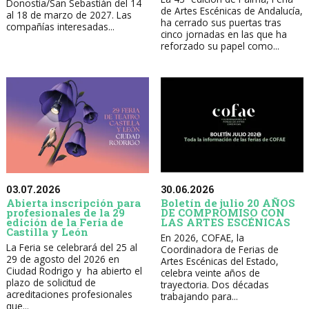
Donostia/San Sebastián del 14
de Artes Escénicas de Andalucía,
al 18 de marzo de 2027. Las
ha cerrado sus puertas tras
compañías interesadas...
cinco jornadas en las que ha
reforzado su papel como...
30.06.2026
03.07.2026
Boletín de julio 20 AÑOS
Abierta inscripción para
DE COMPROMISO CON
profesionales de la 29
LAS ARTES ESCÉNICAS
edición de la Feria de
Castilla y León
En 2026, COFAE, la
La Feria se celebrará del 25 al
Coordinadora de Ferias de
29 de agosto del 2026 en
Artes Escénicas del Estado,
Ciudad Rodrigo y ha abierto el
celebra veinte años de
plazo de solicitud de
trayectoria. Dos décadas
acreditaciones profesionales
trabajando para...
que...