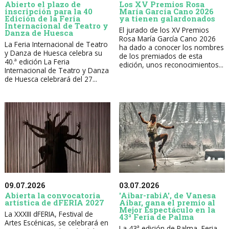
Abierto el plazo de
Los XV Premios Rosa
inscripción para la 40
María García Cano 2026
Edición de la Feria
ya tienen galardonados
Internacional de Teatro y
El jurado de los XV Premios
Danza de Huesca
Rosa María García Cano 2026
La Feria Internacional de Teatro
ha dado a conocer los nombres
y Danza de Huesca celebra su
de los premiados de esta
40.ª edición La Feria
edición, unos reconocimientos...
Internacional de Teatro y Danza
de Huesca celebrará del 27...
09.07.2026
03.07.2026
Abierta la convocatoria
'Aibar-rabiA', de Vanesa
artística de dFERIA 2027
Aibar, gana el premio al
Mejor Espectáculo en la
La XXXIII dFERIA, Festival de
43ª Feria de Palma
Artes Escénicas, se celebrará en
La 43ª edición de Palma, Feria