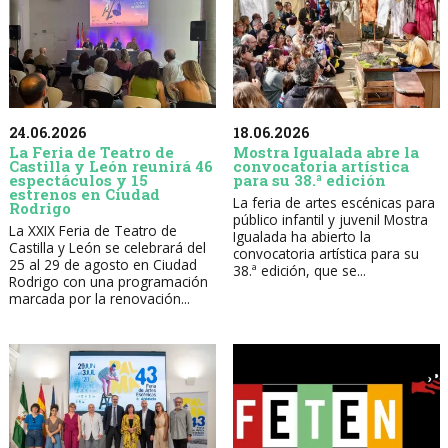
24.06.2026
18.06.2026
La Feria de Teatro de
Mostra Igualada abre la
Castilla y León reunirá 46
convocatoria artística
espectáculos y 15
para su 38.ª edición
estrenos en Ciudad
La feria de artes escénicas para
Rodrigo
público infantil y juvenil Mostra
La XXIX Feria de Teatro de
Igualada ha abierto la
Castilla y León se celebrará del
convocatoria artística para su
25 al 29 de agosto en Ciudad
38.ª edición, que se...
Rodrigo con una programación
marcada por la renovación...