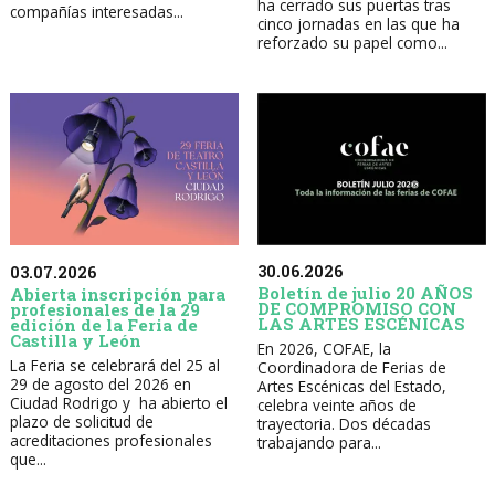
ha cerrado sus puertas tras
compañías interesadas...
cinco jornadas en las que ha
reforzado su papel como...
30.06.2026
03.07.2026
Boletín de julio 20 AÑOS
Abierta inscripción para
DE COMPROMISO CON
profesionales de la 29
LAS ARTES ESCÉNICAS
edición de la Feria de
Castilla y León
En 2026, COFAE, la
La Feria se celebrará del 25 al
Coordinadora de Ferias de
29 de agosto del 2026 en
Artes Escénicas del Estado,
Ciudad Rodrigo y ha abierto el
celebra veinte años de
plazo de solicitud de
trayectoria. Dos décadas
acreditaciones profesionales
trabajando para...
que...