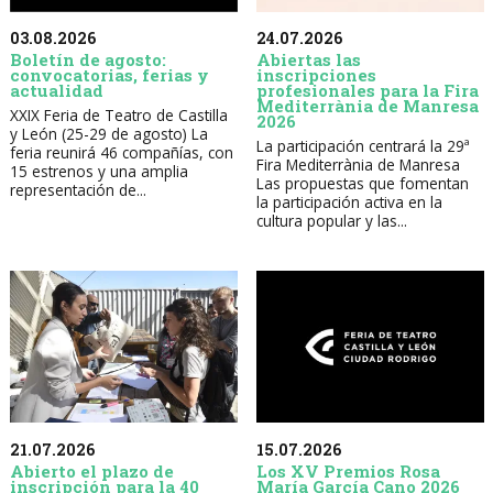
03.08.2026
24.07.2026
Boletín de agosto:
Abiertas las
convocatorias, ferias y
inscripciones
actualidad
profesionales para la Fira
Mediterrània de Manresa
XXIX Feria de Teatro de Castilla
2026
y León (25-29 de agosto) La
La participación centrará la 29ª
feria reunirá 46 compañías, con
Fira Mediterrània de Manresa
15 estrenos y una amplia
Las propuestas que fomentan
representación de...
la participación activa en la
cultura popular y las...
21.07.2026
15.07.2026
Abierto el plazo de
Los XV Premios Rosa
inscripción para la 40
María García Cano 2026