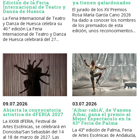
Edición de la Feria
ya tienen galardonados
Internacional de Teatro y
El jurado de los XV Premios
Danza de Huesca
Rosa María García Cano 2026
La Feria Internacional de Teatro
ha dado a conocer los nombres
y Danza de Huesca celebra su
de los premiados de esta
40.ª edición La Feria
edición, unos reconocimientos...
Internacional de Teatro y Danza
de Huesca celebrará del 27...
09.07.2026
03.07.2026
Abierta la convocatoria
'Aibar-rabiA', de Vanesa
artística de dFERIA 2027
Aibar, gana el premio al
Mejor Espectáculo en la
La XXXIII dFERIA, Festival de
43ª Feria de Palma
Artes Escénicas, se celebrará en
La 43ª edición de Palma, Feria
Donostia/San Sebastián del 14
de Artes Escénicas de Andalucía,
al 18 de marzo de 2027. Las