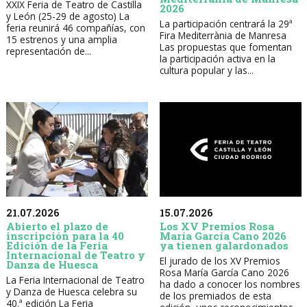
XXIX Feria de Teatro de Castilla
2026
y León (25-29 de agosto) La
La participación centrará la 29ª
feria reunirá 46 compañías, con
Fira Mediterrània de Manresa
15 estrenos y una amplia
Las propuestas que fomentan
representación de...
la participación activa en la
cultura popular y las...
21.07.2026
15.07.2026
Abierto el plazo de
Los XV Premios Rosa
inscripción para la 40
María García Cano 2026
Edición de la Feria
ya tienen galardonados
Internacional de Teatro y
El jurado de los XV Premios
Danza de Huesca
Rosa María García Cano 2026
La Feria Internacional de Teatro
ha dado a conocer los nombres
y Danza de Huesca celebra su
de los premiados de esta
40.ª edición La Feria