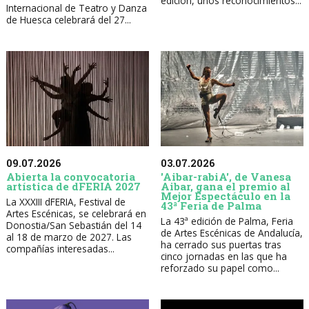
edición, unos reconocimientos...
Internacional de Teatro y Danza
de Huesca celebrará del 27...
09.07.2026
03.07.2026
Abierta la convocatoria
'Aibar-rabiA', de Vanesa
artística de dFERIA 2027
Aibar, gana el premio al
Mejor Espectáculo en la
La XXXIII dFERIA, Festival de
43ª Feria de Palma
Artes Escénicas, se celebrará en
La 43ª edición de Palma, Feria
Donostia/San Sebastián del 14
de Artes Escénicas de Andalucía,
al 18 de marzo de 2027. Las
ha cerrado sus puertas tras
compañías interesadas...
cinco jornadas en las que ha
reforzado su papel como...