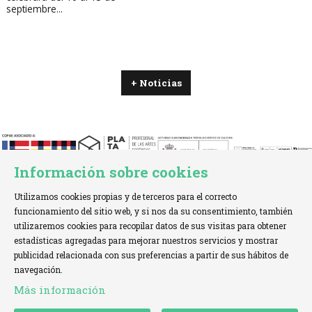
septiembre...
+ Noticias
Información sobre cookies
Utilizamos cookies propias y de terceros para el correcto
funcionamiento del sitio web, y si nos da su consentimiento, también
utilizaremos cookies para recopilar datos de sus visitas para obtener
estadísticas agregadas para mejorar nuestros servicios y mostrar
TELÉFONO:
+34 621 00 65 08 |
EMAIL:
info@cofae.net
publicidad relacionada con sus preferencias a partir de sus hábitos de
navegación.
Sitemap
|
Aviso Legal
|
Uso de Cookies
|
Más información
Declaración de accesibilidad
|
Contactar