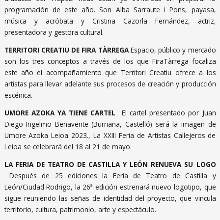
programación de este año. Son Alba Sarraute i Pons, payasa,
música y acróbata y Cristina Cazorla Fernández, actriz,
presentadora y gestora cultural.
TERRITORI CREATIU DE FIRA TÀRREGA
Espacio, público y mercado
son los tres conceptos a través de los que FiraTàrrega focaliza
este año el acompañamiento que Territori Creatiu ofrece a los
artistas para llevar adelante sus procesos de creación y producción
escénica.
UMORE AZOKA YA TIENE CARTEL
El cartel presentado por Juan
Diego Ingelmo Benavente (Burriana, Castelló) será la imagen de
Umore Azoka Leioa 2023., La XXIII Feria de Artistas Callejeros de
Leioa se celebrará del 18 al 21 de mayo.
LA FERIA DE TEATRO DE CASTILLA Y LEÓN RENUEVA SU LOGO
Después de 25 ediciones la Feria de Teatro de Castilla y
León/Ciudad Rodrigo, la 26ª edición estrenará nuevo logotipo, que
sigue reuniendo las señas de identidad del proyecto, que vincula
territorio, cultura, patrimonio, arte y espectáculo.