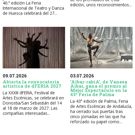
40.ª edición La Feria
edición, unos reconocimientos...
Internacional de Teatro y Danza
de Huesca celebrará del 27...
09.07.2026
03.07.2026
Abierta la convocatoria
'Aibar-rabiA', de Vanesa
artística de dFERIA 2027
Aibar, gana el premio al
Mejor Espectáculo en la
La XXXIII dFERIA, Festival de
43ª Feria de Palma
Artes Escénicas, se celebrará en
La 43ª edición de Palma, Feria
Donostia/San Sebastián del 14
de Artes Escénicas de Andalucía,
al 18 de marzo de 2027. Las
ha cerrado sus puertas tras
compañías interesadas...
cinco jornadas en las que ha
reforzado su papel como...