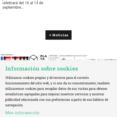
celebrará del 10 al 13 de
septiembre...
+ Noticias
Información sobre cookies
Utilizamos cookies propias y de terceros para el correcto
funcionamiento del sitio web, y si nos da su consentimiento, también
utilizaremos cookies para recopilar datos de sus visitas para obtener
estadísticas agregadas para mejorar nuestros servicios y mostrar
TELÉFONO:
+34 621 00 65 08 |
EMAIL:
info@cofae.net
publicidad relacionada con sus preferencias a partir de sus hábitos de
navegación.
Sitemap
|
Aviso Legal
|
Uso de Cookies
|
Más información
Declaración de accesibilidad
|
Contactar