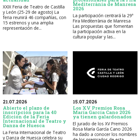
Mediterrània de Manresa
XXIX Feria de Teatro de Castilla
2026
y León (25-29 de agosto) La
La participación centrará la 29ª
feria reunirá 46 compañías, con
Fira Mediterrània de Manresa
15 estrenos y una amplia
Las propuestas que fomentan
representación de...
la participación activa en la
cultura popular y las...
21.07.2026
15.07.2026
Abierto el plazo de
Los XV Premios Rosa
inscripción para la 40
María García Cano 2026
Edición de la Feria
ya tienen galardonados
Internacional de Teatro y
El jurado de los XV Premios
Danza de Huesca
Rosa María García Cano 2026
La Feria Internacional de Teatro
ha dado a conocer los nombres
y Danza de Huesca celebra su
de los premiados de esta