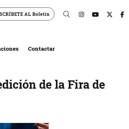
Link a instagr
Link a yo
Link 
L
SCRÍBETE AL Boletín
Buscar
aciones
Contactar
edición de la Fira de