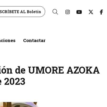
Link a instagr
Link a yo
Link 
L
SCRÍBETE AL Boletín
Buscar
aciones
Contactar
Edición de UMORE AZOKA
e 2023