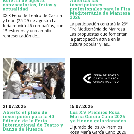
Boletín de agosto:
Abiertas las
convocatorias, ferias y
inscripciones
actualidad
profesionales para la Fira
Mediterrània de Manresa
XXIX Feria de Teatro de Castilla
2026
y León (25-29 de agosto) La
La participación centrará la 29ª
feria reunirá 46 compañías, con
Fira Mediterrània de Manresa
15 estrenos y una amplia
Las propuestas que fomentan
representación de...
la participación activa en la
cultura popular y las...
21.07.2026
15.07.2026
Abierto el plazo de
Los XV Premios Rosa
inscripción para la 40
María García Cano 2026
Edición de la Feria
ya tienen galardonados
Internacional de Teatro y
El jurado de los XV Premios
Danza de Huesca
Rosa María García Cano 2026