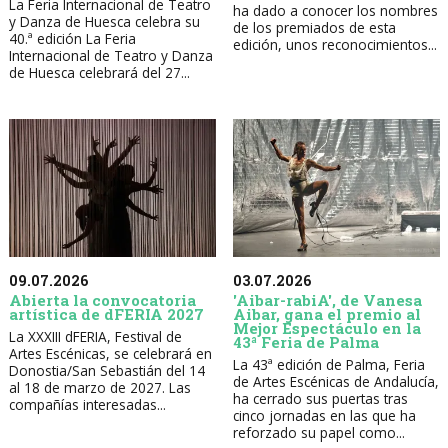
La Feria Internacional de Teatro
ha dado a conocer los nombres
y Danza de Huesca celebra su
de los premiados de esta
40.ª edición La Feria
edición, unos reconocimientos...
Internacional de Teatro y Danza
de Huesca celebrará del 27...
09.07.2026
03.07.2026
Abierta la convocatoria
'Aibar-rabiA', de Vanesa
artística de dFERIA 2027
Aibar, gana el premio al
Mejor Espectáculo en la
La XXXIII dFERIA, Festival de
43ª Feria de Palma
Artes Escénicas, se celebrará en
La 43ª edición de Palma, Feria
Donostia/San Sebastián del 14
de Artes Escénicas de Andalucía,
al 18 de marzo de 2027. Las
ha cerrado sus puertas tras
compañías interesadas...
cinco jornadas en las que ha
reforzado su papel como...