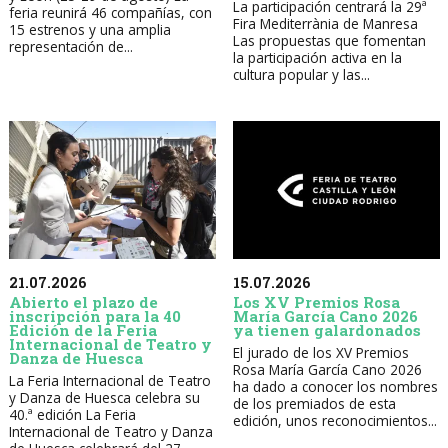
La participación centrará la 29ª
feria reunirá 46 compañías, con
Fira Mediterrània de Manresa
15 estrenos y una amplia
Las propuestas que fomentan
representación de...
la participación activa en la
cultura popular y las...
21.07.2026
15.07.2026
Abierto el plazo de
Los XV Premios Rosa
inscripción para la 40
María García Cano 2026
Edición de la Feria
ya tienen galardonados
Internacional de Teatro y
El jurado de los XV Premios
Danza de Huesca
Rosa María García Cano 2026
La Feria Internacional de Teatro
ha dado a conocer los nombres
y Danza de Huesca celebra su
de los premiados de esta
40.ª edición La Feria
edición, unos reconocimientos...
Internacional de Teatro y Danza