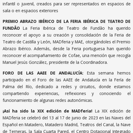
infantil o juvenil, creados para ser representados en espacios de
sala o en espacios exteriores
PREMIO ABRAZO IBÉRICO DE LA FERIA IBÉRICA DE TEATRO DE
FUNDÂO
La Feria Ibérica de Teatro de Fundâo ha querido
reconocer el apoyo a su creación y consolidación de la Feria de
Teatro de Castilla y León, MADferia y MAE, otorgándoles el Premio
Abrazo Ibérico. Además, desde la Feria portuguesa han querido
reconocer el acompañamiento de Cofae, una mención que recogía
Manuel Jesús González, presidente de la Coordinadora.
FORO DE LAS AAEE DE ANDALUCÍA:
Esta semana hemos
participado en el Foro de las AAEE de Andalucía en la Fería de
Palma del Río, dedicado a redes y circuitos, donde estamos
compartiendo experiencias, reflexiones y conociendo el
funcionamiento de algunas redes autonómicas.
¡Así ha sido la XIX edición de MADferia!
La XIX edición de
MADferia se celebró del 13 al 17 de junio de 2023 en las Naves del
Español en Matadero, Matadero Madrid, Teatros del Canal, la Nave
de Terneras, la Sala Cuarta Pared, el Centro Dotacional Integrado