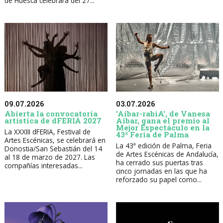
de Huesca celebrará del 27...
09.07.2026
03.07.2026
Abierta la convocatoria
'Aibar-rabiA', de Vanesa
artística de dFERIA 2027
Aibar, gana el premio al
Mejor Espectáculo en la
La XXXIII dFERIA, Festival de
43ª Feria de Palma
Artes Escénicas, se celebrará en
La 43ª edición de Palma, Feria
Donostia/San Sebastián del 14
de Artes Escénicas de Andalucía,
al 18 de marzo de 2027. Las
ha cerrado sus puertas tras
compañías interesadas...
cinco jornadas en las que ha
reforzado su papel como...