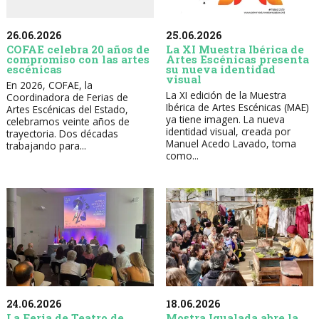
26.06.2026
25.06.2026
COFAE celebra 20 años de
La XI Muestra Ibérica de
compromiso con las artes
Artes Escénicas presenta
escénicas
su nueva identidad
visual
En 2026, COFAE, la
La XI edición de la Muestra
Coordinadora de Ferias de
Ibérica de Artes Escénicas (MAE)
Artes Escénicas del Estado,
ya tiene imagen. La nueva
celebramos veinte años de
identidad visual, creada por
trayectoria. Dos décadas
Manuel Acedo Lavado, toma
trabajando para...
como...
24.06.2026
18.06.2026
La Feria de Teatro de
Mostra Igualada abre la