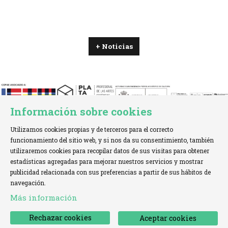
+ Noticias
Información sobre cookies
Utilizamos cookies propias y de terceros para el correcto
funcionamiento del sitio web, y si nos da su consentimiento, también
utilizaremos cookies para recopilar datos de sus visitas para obtener
estadísticas agregadas para mejorar nuestros servicios y mostrar
TELÉFONO:
+34 621 00 65 08 |
EMAIL:
info@cofae.net
publicidad relacionada con sus preferencias a partir de sus hábitos de
navegación.
Sitemap
|
Aviso Legal
|
Uso de Cookies
|
Más información
Declaración de accesibilidad
|
Contactar
Rechazar cookies
Aceptar cookies