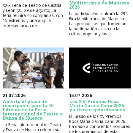
Mediterrània de Manresa
XXIX Feria de Teatro de Castilla
2026
y León (25-29 de agosto) La
La participación centrará la 29ª
feria reunirá 46 compañías, con
Fira Mediterrània de Manresa
15 estrenos y una amplia
Las propuestas que fomentan
representación de...
la participación activa en la
cultura popular y las...
21.07.2026
15.07.2026
Abierto el plazo de
Los XV Premios Rosa
inscripción para la 40
María García Cano 2026
Edición de la Feria
ya tienen galardonados
Internacional de Teatro y
El jurado de los XV Premios
Danza de Huesca
Rosa María García Cano 2026
La Feria Internacional de Teatro
ha dado a conocer los nombres
y Danza de Huesca celebra su
de los premiados de esta