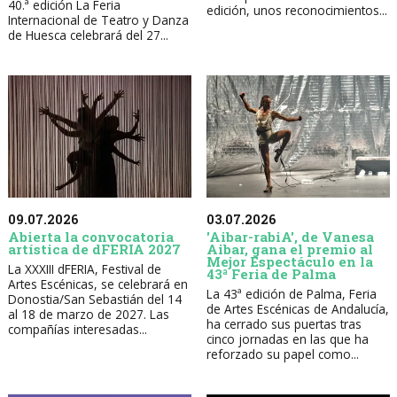
40.ª edición La Feria
edición, unos reconocimientos...
Internacional de Teatro y Danza
de Huesca celebrará del 27...
09.07.2026
03.07.2026
Abierta la convocatoria
'Aibar-rabiA', de Vanesa
artística de dFERIA 2027
Aibar, gana el premio al
Mejor Espectáculo en la
La XXXIII dFERIA, Festival de
43ª Feria de Palma
Artes Escénicas, se celebrará en
La 43ª edición de Palma, Feria
Donostia/San Sebastián del 14
de Artes Escénicas de Andalucía,
al 18 de marzo de 2027. Las
ha cerrado sus puertas tras
compañías interesadas...
cinco jornadas en las que ha
reforzado su papel como...