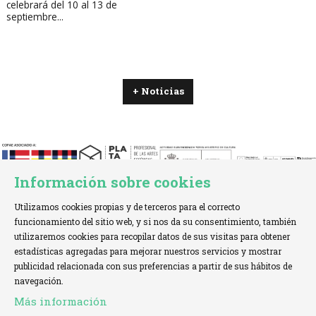
celebrará del 10 al 13 de
septiembre...
+ Noticias
Información sobre cookies
Utilizamos cookies propias y de terceros para el correcto
funcionamiento del sitio web, y si nos da su consentimiento, también
utilizaremos cookies para recopilar datos de sus visitas para obtener
estadísticas agregadas para mejorar nuestros servicios y mostrar
TELÉFONO:
+34 621 00 65 08 |
EMAIL:
info@cofae.net
publicidad relacionada con sus preferencias a partir de sus hábitos de
navegación.
Sitemap
|
Aviso Legal
|
Uso de Cookies
|
Más información
Declaración de accesibilidad
|
Contactar