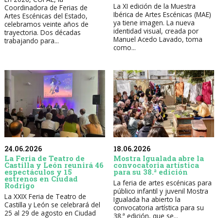
La XI edición de la Muestra
Coordinadora de Ferias de
Ibérica de Artes Escénicas (MAE)
Artes Escénicas del Estado,
ya tiene imagen. La nueva
celebramos veinte años de
identidad visual, creada por
trayectoria. Dos décadas
Manuel Acedo Lavado, toma
trabajando para...
como...
24.06.2026
18.06.2026
La Feria de Teatro de
Mostra Igualada abre la
Castilla y León reunirá 46
convocatoria artística
espectáculos y 15
para su 38.ª edición
estrenos en Ciudad
La feria de artes escénicas para
Rodrigo
público infantil y juvenil Mostra
La XXIX Feria de Teatro de
Igualada ha abierto la
Castilla y León se celebrará del
convocatoria artística para su
25 al 29 de agosto en Ciudad
38.ª edición, que se...