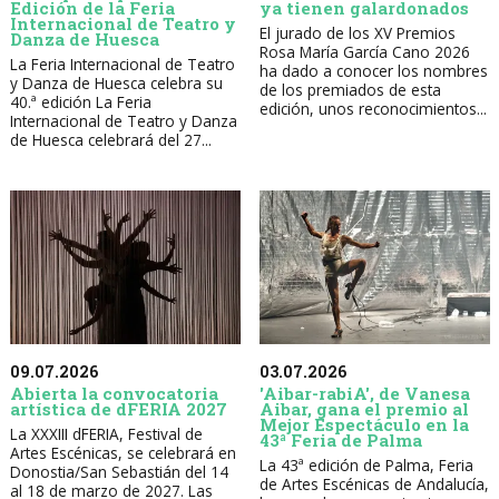
Edición de la Feria
ya tienen galardonados
Internacional de Teatro y
El jurado de los XV Premios
Danza de Huesca
Rosa María García Cano 2026
La Feria Internacional de Teatro
ha dado a conocer los nombres
y Danza de Huesca celebra su
de los premiados de esta
40.ª edición La Feria
edición, unos reconocimientos...
Internacional de Teatro y Danza
de Huesca celebrará del 27...
09.07.2026
03.07.2026
Abierta la convocatoria
'Aibar-rabiA', de Vanesa
artística de dFERIA 2027
Aibar, gana el premio al
Mejor Espectáculo en la
La XXXIII dFERIA, Festival de
43ª Feria de Palma
Artes Escénicas, se celebrará en
La 43ª edición de Palma, Feria
Donostia/San Sebastián del 14
de Artes Escénicas de Andalucía,
al 18 de marzo de 2027. Las