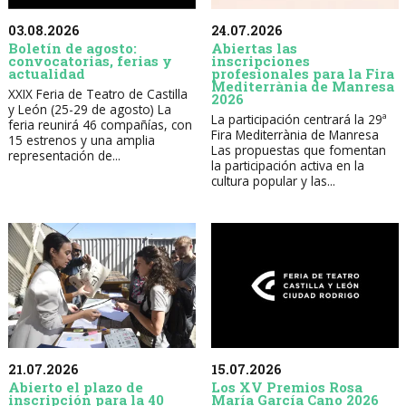
03.08.2026
24.07.2026
Boletín de agosto:
Abiertas las
convocatorias, ferias y
inscripciones
actualidad
profesionales para la Fira
Mediterrània de Manresa
XXIX Feria de Teatro de Castilla
2026
y León (25-29 de agosto) La
La participación centrará la 29ª
feria reunirá 46 compañías, con
Fira Mediterrània de Manresa
15 estrenos y una amplia
Las propuestas que fomentan
representación de...
la participación activa en la
cultura popular y las...
21.07.2026
15.07.2026
Abierto el plazo de
Los XV Premios Rosa
inscripción para la 40
María García Cano 2026