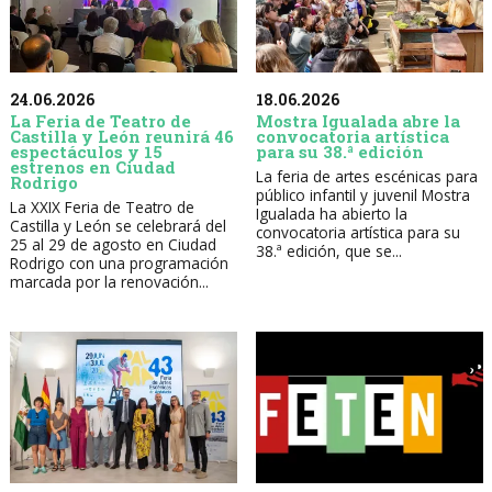
24.06.2026
18.06.2026
La Feria de Teatro de
Mostra Igualada abre la
Castilla y León reunirá 46
convocatoria artística
espectáculos y 15
para su 38.ª edición
estrenos en Ciudad
La feria de artes escénicas para
Rodrigo
público infantil y juvenil Mostra
La XXIX Feria de Teatro de
Igualada ha abierto la
Castilla y León se celebrará del
convocatoria artística para su
25 al 29 de agosto en Ciudad
38.ª edición, que se...
Rodrigo con una programación
marcada por la renovación...