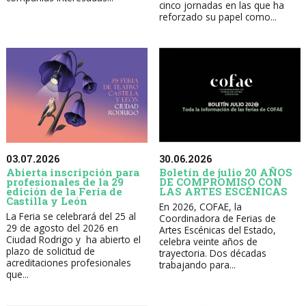
cinco jornadas en las que ha
reforzado su papel como...
30.06.2026
03.07.2026
Boletín de julio 20 AÑOS
Abierta inscripción para
DE COMPROMISO CON
profesionales de la 29
LAS ARTES ESCÉNICAS
edición de la Feria de
Castilla y León
En 2026, COFAE, la
La Feria se celebrará del 25 al
Coordinadora de Ferias de
29 de agosto del 2026 en
Artes Escénicas del Estado,
Ciudad Rodrigo y ha abierto el
celebra veinte años de
plazo de solicitud de
trayectoria. Dos décadas
acreditaciones profesionales
trabajando para...
que...