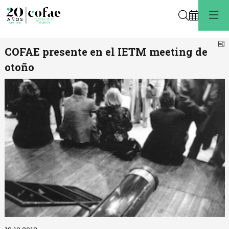
Buscar
C
COFAE presente en el IETM meeting de
otoño
Diapositiva 1 de 1