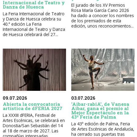
Internacional de Teatro y
El jurado de los XV Premios
Danza de Huesca
Rosa María García Cano 2026
La Feria Internacional de Teatro
ha dado a conocer los nombres
y Danza de Huesca celebra su
de los premiados de esta
40.ª edición La Feria
edición, unos reconocimientos...
Internacional de Teatro y Danza
de Huesca celebrará del 27...
09.07.2026
03.07.2026
Abierta la convocatoria
'Aibar-rabiA', de Vanesa
artística de dFERIA 2027
Aibar, gana el premio al
Mejor Espectáculo en la
La XXXIII dFERIA, Festival de
43ª Feria de Palma
Artes Escénicas, se celebrará en
La 43ª edición de Palma, Feria
Donostia/San Sebastián del 14
de Artes Escénicas de Andalucía,
al 18 de marzo de 2027. Las
ha cerrado sus puertas tras
compañías interesadas...