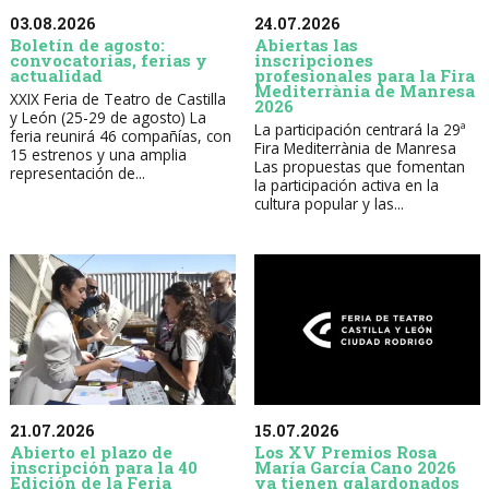
03.08.2026
24.07.2026
Boletín de agosto:
Abiertas las
convocatorias, ferias y
inscripciones
actualidad
profesionales para la Fira
Mediterrània de Manresa
XXIX Feria de Teatro de Castilla
2026
y León (25-29 de agosto) La
La participación centrará la 29ª
feria reunirá 46 compañías, con
Fira Mediterrània de Manresa
15 estrenos y una amplia
Las propuestas que fomentan
representación de...
la participación activa en la
cultura popular y las...
21.07.2026
15.07.2026
Abierto el plazo de
Los XV Premios Rosa
inscripción para la 40
María García Cano 2026
Edición de la Feria
ya tienen galardonados