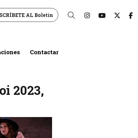
Link a instagr
Link a yo
Link 
L
SCRÍBETE AL Boletín
Buscar
aciones
Contactar
oi 2023,