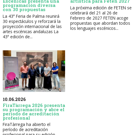
Escénicas presenta una
artística para Feten 2027
programación diversa
La próxima edición de FETEN se
con 30 propuestas
celebrará del 21 al 26 de
La 43ª Feria de Palma reunirá
Febrero de 2027 FETEN acoge
30 espectáculos y reforzará la
propuestas que abordan todos
proyección internacional de las
los lenguajes escénicos...
artes escénicas andaluzas La
43ª edición de...
10.06.2026
FiraTàrrega 2026 presenta
su programación y abre el
período de acreditación
profesional
FiraTàrrega ha abierto el
período de acreditación
profesional para su edición