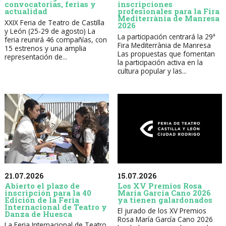
convocatorias, ferias y
inscripciones
actualidad
profesionales para la Fira
Mediterrània de Manresa
XXIX Feria de Teatro de Castilla
2026
y León (25-29 de agosto) La
La participación centrará la 29ª
feria reunirá 46 compañías, con
Fira Mediterrània de Manresa
15 estrenos y una amplia
Las propuestas que fomentan
representación de...
la participación activa en la
cultura popular y las...
21.07.2026
15.07.2026
Abierto el plazo de
Los XV Premios Rosa
inscripción para la 40
María García Cano 2026
Edición de la Feria
ya tienen galardonados
Internacional de Teatro y
El jurado de los XV Premios
Danza de Huesca
Rosa María García Cano 2026
La Feria Internacional de Teatro