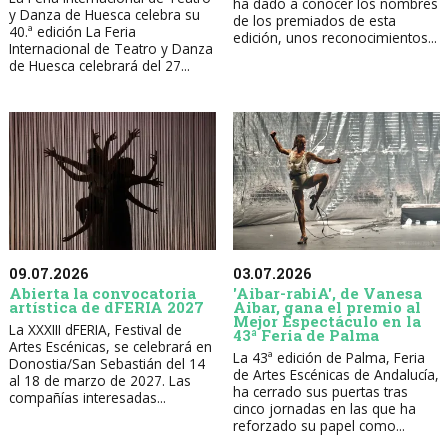
ha dado a conocer los nombres
y Danza de Huesca celebra su
de los premiados de esta
40.ª edición La Feria
edición, unos reconocimientos...
Internacional de Teatro y Danza
de Huesca celebrará del 27...
09.07.2026
03.07.2026
Abierta la convocatoria
'Aibar-rabiA', de Vanesa
artística de dFERIA 2027
Aibar, gana el premio al
Mejor Espectáculo en la
La XXXIII dFERIA, Festival de
43ª Feria de Palma
Artes Escénicas, se celebrará en
La 43ª edición de Palma, Feria
Donostia/San Sebastián del 14
de Artes Escénicas de Andalucía,
al 18 de marzo de 2027. Las
ha cerrado sus puertas tras
compañías interesadas...
cinco jornadas en las que ha
reforzado su papel como...