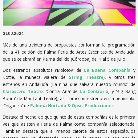
Diapositiva 1 de 1
31.05.2024
Más de una treintena de propuestas conforman la programación
de la 41 edición de Palma Feria de Artes Escénicas de Andalucía,
que se celebrará en Palma del Río (Córdoba) del 1 al 5 de julio.
Dos estrenos absolutos (‘Molotov’ de
La Buena Compañía
y
‘Lottie, la muñeca viajera’ de
String Theatre
), y otros tres
estrenos en Andalucía (‘La niña que salvará nuestro mundo’ de
Claroscvro Teatro
; ‘Contra Ana’ de
La Contraria
; y ‘Big Bang
Boom’ de Mai Tant Teatre), así como un estreno en la península:
‘Origánika’ de
Paloma Hurtado & Opsis Producciones
.
Destaca el hecho de que quince de estas compañías es la primera
vez que asisten a Feria de Palma como compañía seleccionada.
También destaca que al menos catorce de estos espectáculos