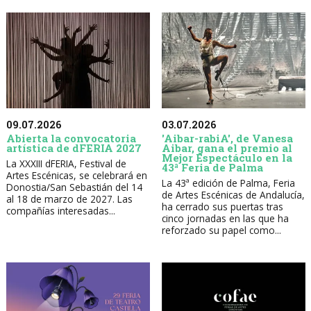
09.07.2026
03.07.2026
Abierta la convocatoria
'Aibar-rabiA', de Vanesa
artística de dFERIA 2027
Aibar, gana el premio al
Mejor Espectáculo en la
La XXXIII dFERIA, Festival de
43ª Feria de Palma
Artes Escénicas, se celebrará en
La 43ª edición de Palma, Feria
Donostia/San Sebastián del 14
de Artes Escénicas de Andalucía,
al 18 de marzo de 2027. Las
ha cerrado sus puertas tras
compañías interesadas...
cinco jornadas en las que ha
reforzado su papel como...