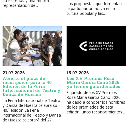
15 estrenos y una amplia
Las propuestas que fomentan
representación de...
la participación activa en la
cultura popular y las...
21.07.2026
15.07.2026
Abierto el plazo de
Los XV Premios Rosa
inscripción para la 40
María García Cano 2026
Edición de la Feria
ya tienen galardonados
Internacional de Teatro y
El jurado de los XV Premios
Danza de Huesca
Rosa María García Cano 2026
La Feria Internacional de Teatro
ha dado a conocer los nombres
y Danza de Huesca celebra su
de los premiados de esta
40.ª edición La Feria
edición, unos reconocimientos...
Internacional de Teatro y Danza
de Huesca celebrará del 27...