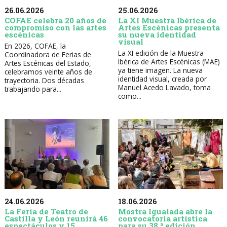
26.06.2026
25.06.2026
COFAE celebra 20 años de
La XI Muestra Ibérica de
compromiso con las artes
Artes Escénicas presenta
escénicas
su nueva identidad
visual
En 2026, COFAE, la
La XI edición de la Muestra
Coordinadora de Ferias de
Ibérica de Artes Escénicas (MAE)
Artes Escénicas del Estado,
ya tiene imagen. La nueva
celebramos veinte años de
identidad visual, creada por
trayectoria. Dos décadas
Manuel Acedo Lavado, toma
trabajando para...
como...
24.06.2026
18.06.2026
La Feria de Teatro de
Mostra Igualada abre la
Castilla y León reunirá 46
convocatoria artística
espectáculos y 15
para su 38.ª edición