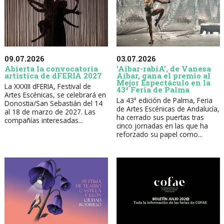
09.07.2026
03.07.2026
Abierta la convocatoria
'Aibar-rabiA', de Vanesa
artística de dFERIA 2027
Aibar, gana el premio al
Mejor Espectáculo en la
La XXXIII dFERIA, Festival de
43ª Feria de Palma
Artes Escénicas, se celebrará en
La 43ª edición de Palma, Feria
Donostia/San Sebastián del 14
de Artes Escénicas de Andalucía,
al 18 de marzo de 2027. Las
ha cerrado sus puertas tras
compañías interesadas...
cinco jornadas en las que ha
reforzado su papel como...