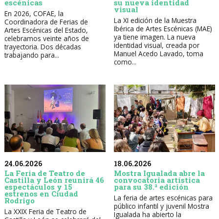
escénicas
su nueva identidad
visual
En 2026, COFAE, la
La XI edición de la Muestra
Coordinadora de Ferias de
Ibérica de Artes Escénicas (MAE)
Artes Escénicas del Estado,
ya tiene imagen. La nueva
celebramos veinte años de
identidad visual, creada por
trayectoria. Dos décadas
Manuel Acedo Lavado, toma
trabajando para...
como...
24.06.2026
18.06.2026
La Feria de Teatro de
Mostra Igualada abre la
Castilla y León reunirá 46
convocatoria artística
espectáculos y 15
para su 38.ª edición
estrenos en Ciudad
La feria de artes escénicas para
Rodrigo
público infantil y juvenil Mostra
La XXIX Feria de Teatro de
Igualada ha abierto la