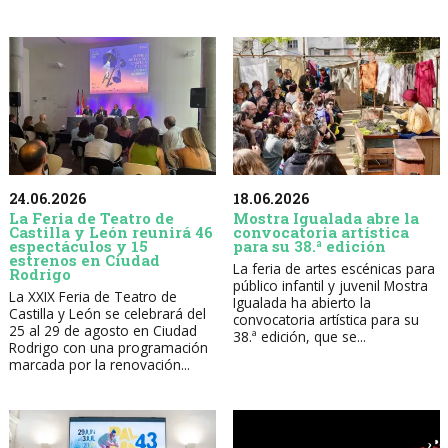
24.06.2026
18.06.2026
La Feria de Teatro de
Mostra Igualada abre la
Castilla y León reunirá 46
convocatoria artística
espectáculos y 15
para su 38.ª edición
estrenos en Ciudad
La feria de artes escénicas para
Rodrigo
público infantil y juvenil Mostra
La XXIX Feria de Teatro de
Igualada ha abierto la
Castilla y León se celebrará del
convocatoria artística para su
25 al 29 de agosto en Ciudad
38.ª edición, que se...
Rodrigo con una programación
marcada por la renovación...