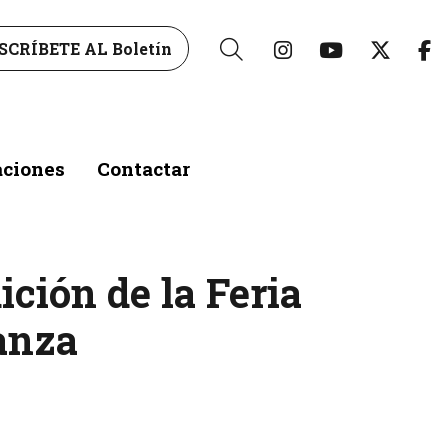
Link a instagr
Link a yo
Link 
L
SCRÍBETE AL Boletín
Buscar
aciones
Contactar
ición de la Feria
Danza