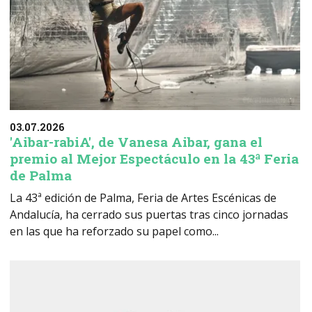
03.07.2026
'Aibar-rabiA', de Vanesa Aibar, gana el
premio al Mejor Espectáculo en la 43ª Feria
de Palma
La 43ª edición de Palma, Feria de Artes Escénicas de
Andalucía, ha cerrado sus puertas tras cinco jornadas
en las que ha reforzado su papel como...