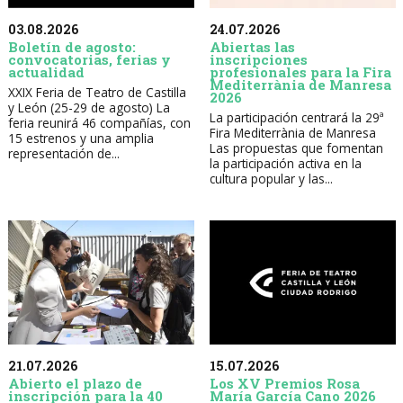
03.08.2026
24.07.2026
Boletín de agosto:
Abiertas las
convocatorias, ferias y
inscripciones
actualidad
profesionales para la Fira
Mediterrània de Manresa
XXIX Feria de Teatro de Castilla
2026
y León (25-29 de agosto) La
La participación centrará la 29ª
feria reunirá 46 compañías, con
Fira Mediterrània de Manresa
15 estrenos y una amplia
Las propuestas que fomentan
representación de...
la participación activa en la
cultura popular y las...
21.07.2026
15.07.2026
Abierto el plazo de
Los XV Premios Rosa
inscripción para la 40
María García Cano 2026