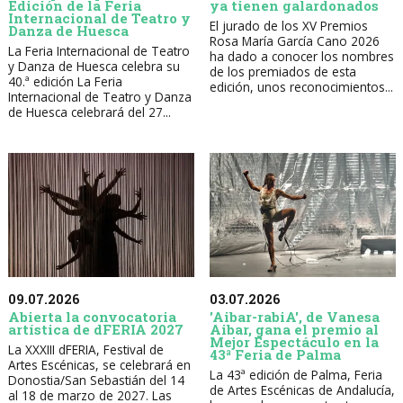
Edición de la Feria
ya tienen galardonados
Internacional de Teatro y
El jurado de los XV Premios
Danza de Huesca
Rosa María García Cano 2026
La Feria Internacional de Teatro
ha dado a conocer los nombres
y Danza de Huesca celebra su
de los premiados de esta
40.ª edición La Feria
edición, unos reconocimientos...
Internacional de Teatro y Danza
de Huesca celebrará del 27...
09.07.2026
03.07.2026
Abierta la convocatoria
'Aibar-rabiA', de Vanesa
artística de dFERIA 2027
Aibar, gana el premio al
Mejor Espectáculo en la
La XXXIII dFERIA, Festival de
43ª Feria de Palma
Artes Escénicas, se celebrará en
La 43ª edición de Palma, Feria
Donostia/San Sebastián del 14
de Artes Escénicas de Andalucía,
al 18 de marzo de 2027. Las