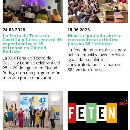
24.06.2026
18.06.2026
La Feria de Teatro de
Mostra Igualada abre la
Castilla y León reunirá 46
convocatoria artística
espectáculos y 15
para su 38.ª edición
estrenos en Ciudad
La feria de artes escénicas para
Rodrigo
público infantil y juvenil Mostra
La XXIX Feria de Teatro de
Igualada ha abierto la
Castilla y León se celebrará del
convocatoria artística para su
25 al 29 de agosto en Ciudad
38.ª edición, que se...
Rodrigo con una programación
marcada por la renovación...