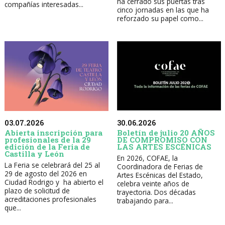
ha cerrado sus puertas tras
compañías interesadas...
cinco jornadas en las que ha
reforzado su papel como...
30.06.2026
03.07.2026
Boletín de julio 20 AÑOS
Abierta inscripción para
DE COMPROMISO CON
profesionales de la 29
LAS ARTES ESCÉNICAS
edición de la Feria de
Castilla y León
En 2026, COFAE, la
La Feria se celebrará del 25 al
Coordinadora de Ferias de
29 de agosto del 2026 en
Artes Escénicas del Estado,
Ciudad Rodrigo y ha abierto el
celebra veinte años de
plazo de solicitud de
trayectoria. Dos décadas
acreditaciones profesionales
trabajando para...
que...